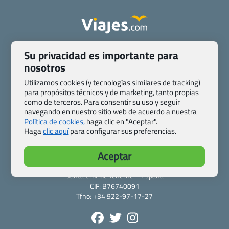
Quienes somos
Contacto
Su privacidad es importante para
Pasaporte, Visado, Salud y otras disposiciones específicas
nosotros
Blog de Viajes.com
Registro de agencias
Utilizamos cookies (y tecnologías similares de tracking)
Preguntas frecuentes
Condiciones generales
para propósitos técnicos y de marketing, tanto propias
Política de privacidad y cookies
Transparencia
como de terceros. Para consentir su uso y seguir
navegando en nuestro sitio web de acuerdo a nuestra
Todas las páginas – sitemap
Política de cookies,
haga clic en "Aceptar".
Haga
clic aquí
para configurar sus preferencias.
Viajes.com
Last Minute Express S.L.U.
Aceptar
c/ Drago, CC HLS, Local 13
38660 Miraverde – Adeje
Santa Cruz de Tenerife – España
CIF: B76740091
Tfno: +34 922-97-17-27