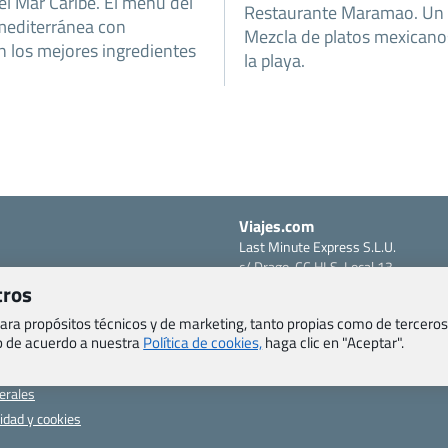
el Mar Caribe. El menú del
Restaurante Maramao. Un b
 mediterránea con
Mezcla de platos mexicanos
an los mejores ingredientes
la playa.
Viajes.com
Last Minute Express S.L.U.
c/ Drago, CC HLS, Local 13
o, Salud y otras disposiciones
38660 Miraverde – Adeje
tros
Santa Cruz de Tenerife – España
om
 para propósitos técnicos y de marketing, tanto propias como de terceros
CIF: B76740091
eb de acuerdo a nuestra
Política de cookies,
haga clic en "Aceptar".
ncias
Tfno: +34 922-97-17-27
entes
erales
cidad y cookies