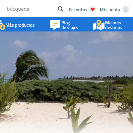
Favoritos
Mi cuenta
Blog
Mejores
Más productos
de viajes
destinos