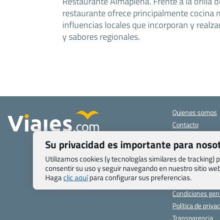
Restaurante Almaplena. Frente a la orilla d
restaurante ofrece principalmente cocina
influencias locales que incorporan y realz
y sabores regionales.
Quienes somos
Contacto
Pasaporte, Visad
Su privacidad es importante para noso
específicas
Blog de Viajes.c
Utilizamos cookies (y tecnologías similares de tracking)
consentir su uso y seguir navegando en nuestro sitio w
Registro de age
Haga
clic aquí
para configurar sus preferencias.
Preguntas frecu
Condiciones gen
Política de priva
Transparencia