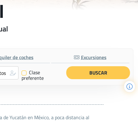
l
ual
quiler de coches
Excursiones
Clase
✔
preferente
 de Yucatán en México, a poca distancia al