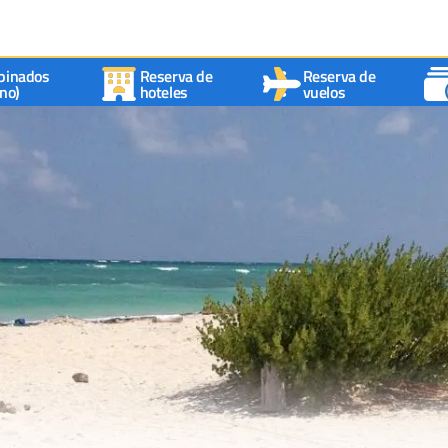
binados
Reserva de
Reserva de
no)
hoteles
vuelos