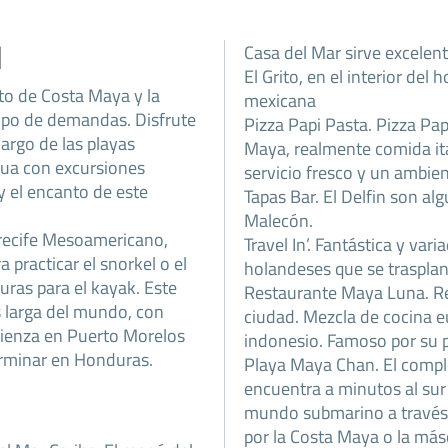
l
Casa del Mar sirve excelen
El Grito, en el interior de
to de Costa Maya y la
mexicana
tipo de demandas. Disfrute
Pizza Papi Pasta. Pizza Pa
largo de las playas
Maya, realmente comida it
gua con excursiones
servicio fresco y un ambie
 y el encanto de este
Tapas Bar. El Delfin son al
Malecón.
rrecife Mesoamericano,
Travel In’. Fantástica y va
 practicar el snorkel o el
holandeses que se traspla
uras para el kayak. Este
Restaurante Maya Luna. Rest
s larga del mundo, con
ciudad. Mezcla de cocina 
ienza en Puerto Morelos
indonesio. Famoso por su p
terminar en Honduras.
Playa Maya Chan. El comple
encuentra a minutos al sur
mundo submarino a través d
por la Costa Maya o la más