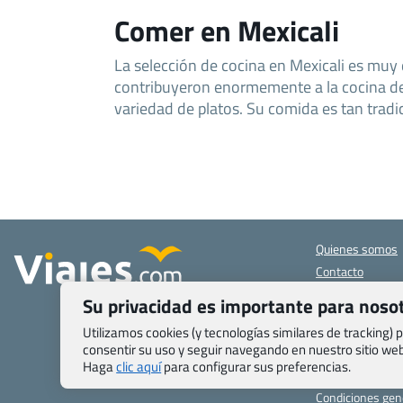
Comer en Mexicali
La selección de cocina en Mexicali es muy 
contribuyeron enormemente a la cocina de
variedad de platos. Su comida es tan tradi
Quienes somos
Contacto
Pasaporte, Visad
Su privacidad es importante para noso
específicas
Blog de Viajes.c
Utilizamos cookies (y tecnologías similares de tracking)
consentir su uso y seguir navegando en nuestro sitio w
Registro de age
Haga
clic aquí
para configurar sus preferencias.
Preguntas frecu
Condiciones gen