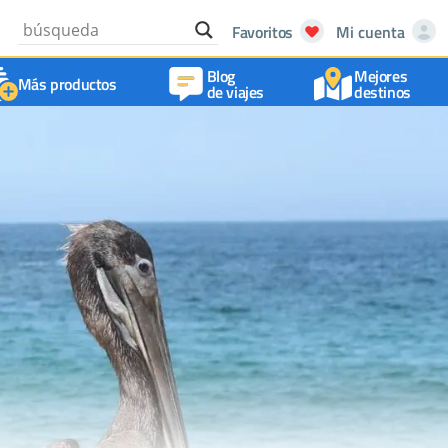
Favoritos
Mi cuenta
Blog
Mejores
Más productos
de viajes
destinos