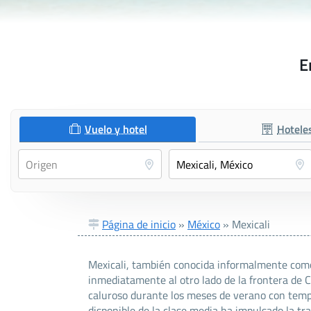
E
Vuelo y hotel
Hotele
Página de inicio
»
México
»
Mexicali
Mexicali, también conocida informalmente como Ch
inmediatamente al otro lado de la frontera de C
caluroso durante los meses de verano con temp
disponible de la clase media ha impulsado la t