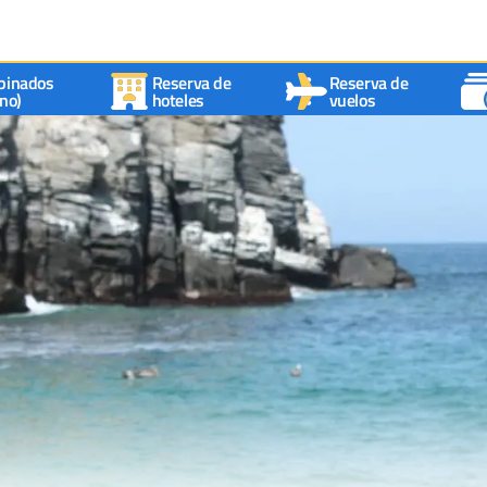
binados
Reserva de
Reserva de
no)
hoteles
vuelos