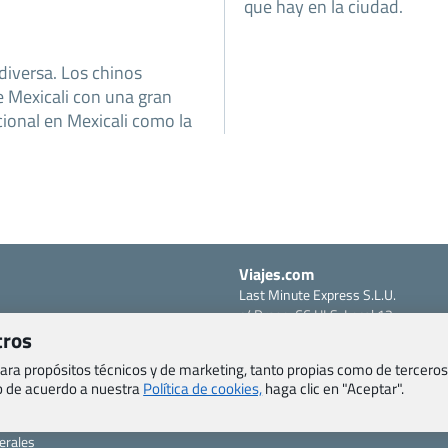
que hay en la ciudad.
diversa. Los chinos
 Mexicali con una gran
cional en Mexicali como la
Viajes.com
Last Minute Express S.L.U.
c/ Drago, CC HLS, Local 13
o, Salud y otras disposiciones
tros
38660 Miraverde – Adeje
Santa Cruz de Tenerife – España
om
 para propósitos técnicos y de marketing, tanto propias como de terceros
CIF: B76740091
eb de acuerdo a nuestra
Política de cookies,
haga clic en "Aceptar".
ncias
Tfno: +34 922-97-17-27
entes
erales