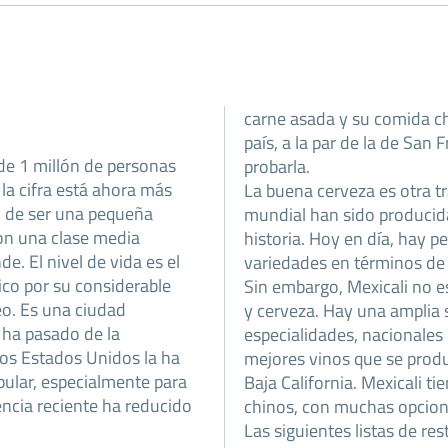
carne asada y su comida ch
país, a la par de la de San
 de 1 millón de personas
probarla.
la cifra está ahora más
La buena cerveza es otra tr
o de ser una pequeña
mundial han sido producidas
on una clase media
historia. Hoy en día, hay 
e. El nivel de vida es el
variedades en términos de s
co por su considerable
Sin embargo, Mexicali no e
eo. Es una ciudad
y cerveza. Hay una amplia 
e ha pasado de la
especialidades, nacionales
 los Estados Unidos la ha
mejores vinos que se prod
pular, especialmente para
Baja California. Mexicali t
lencia reciente ha reducido
chinos, con muchas opcion
Las siguientes listas de r