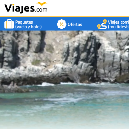
Paquetes
Viajes com
Ofertas
(vuelo y hotel)
(multidesti