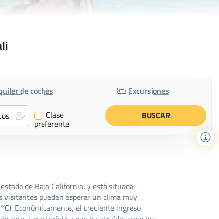
li
quiler de coches
Excursiones
Clase
✔
preferente
estado de Baja California, y está situada
los visitantes pueden esperar un clima muy
2°C). Económicamente, el creciente ingreso
ibrante, característica que ha atraído a muchos