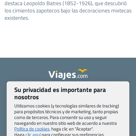
destaca Leopoldo Batres (1852-1926), que descubrió
los cimientos zapotecos bajo las decoraciones mixtecas
existentes.
Su privacidad es importante para
Quienes somos
Contacto
nosotros
Pasaporte, Visado, Salud y otras disposiciones específicas
Blog de Viajes.com
Registro de agencias
Utilizamos cookies (y tecnologías similares de tracking)
para propósitos técnicos y de marketing, tanto propias
Preguntas frecuentes
Condiciones generales
como de terceros. Para consentir su uso y seguir
Política de privacidad y cookies
Transparencia
navegando en nuestro sitio web de acuerdo a nuestra
Todas las páginas – sitemap
Política de cookies,
haga clic en "Aceptar".
Haga
clic aquí
para configurar sus preferencias.