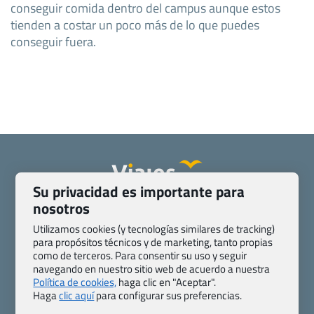
conseguir comida dentro del campus aunque estos
tienden a costar un poco más de lo que puedes
conseguir fuera.
Su privacidad es importante para
nosotros
Quienes somos
Contacto
Pasaporte, Visado, Salud y otras disposiciones específicas
Utilizamos cookies (y tecnologías similares de tracking)
Blog de Viajes.com
Registro de agencias
para propósitos técnicos y de marketing, tanto propias
como de terceros. Para consentir su uso y seguir
Preguntas frecuentes
Condiciones generales
navegando en nuestro sitio web de acuerdo a nuestra
Política de privacidad y cookies
Transparencia
Política de cookies,
haga clic en "Aceptar".
Todas las páginas – sitemap
Haga
clic aquí
para configurar sus preferencias.