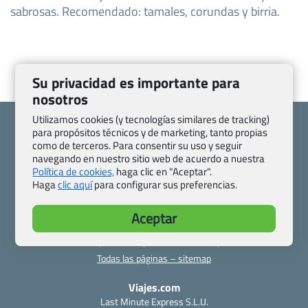
sabrosas. Recomendado: tamales, corundas y birria.
Su privacidad es importante para
nosotros
Utilizamos cookies (y tecnologías similares de tracking)
para propósitos técnicos y de marketing, tanto propias
como de terceros. Para consentir su uso y seguir
navegando en nuestro sitio web de acuerdo a nuestra
Política de cookies,
haga clic en "Aceptar".
Quienes somos
Contacto
Haga
clic aquí
para configurar sus preferencias.
Pasaporte, Visado, Salud y otras disposiciones específicas
Blog de Viajes.com
Registro de agencias
Aceptar
Preguntas frecuentes
Condiciones generales
Política de privacidad y cookies
Transparencia
Todas las páginas – sitemap
Viajes.com
Last Minute Express S.L.U.