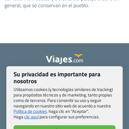
general, que se conservan en el pueblo.
Su privacidad es importante para
Quienes somos
Contacto
nosotros
Pasaporte, Visado, Salud y otras disposiciones específicas
Blog de Viajes.com
Registro de agencias
Utilizamos cookies (y tecnologías similares de tracking)
Preguntas frecuentes
Condiciones generales
para propósitos técnicos y de marketing, tanto propias
como de terceros. Para consentir su uso y seguir
Política de privacidad y cookies
Transparencia
navegando en nuestro sitio web de acuerdo a nuestra
Todas las páginas – sitemap
Política de cookies,
haga clic en "Aceptar".
Haga
clic aquí
para configurar sus preferencias.
Viajes.com
Last Minute Express S.L.U.