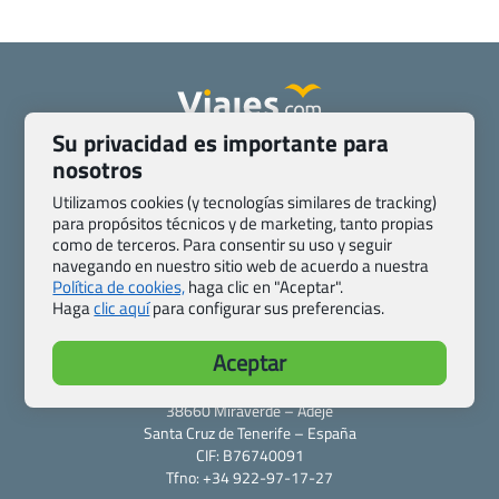
Su privacidad es importante para
Quienes somos
Contacto
nosotros
Pasaporte, Visado, Salud y otras disposiciones específicas
Utilizamos cookies (y tecnologías similares de tracking)
Blog de Viajes.com
Registro de agencias
para propósitos técnicos y de marketing, tanto propias
Preguntas frecuentes
Condiciones generales
como de terceros. Para consentir su uso y seguir
navegando en nuestro sitio web de acuerdo a nuestra
Política de privacidad y cookies
Transparencia
Política de cookies,
haga clic en "Aceptar".
Todas las páginas – sitemap
Haga
clic aquí
para configurar sus preferencias.
Viajes.com
Aceptar
Last Minute Express S.L.U.
c/ Drago, CC HLS, Local 13
38660 Miraverde – Adeje
Santa Cruz de Tenerife – España
CIF: B76740091
Tfno: +34 922-97-17-27