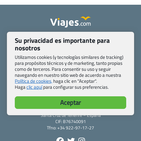
Quienes somos
Contacto
Su privacidad es importante para
Pasaporte, Visado, Salud y otras disposiciones específicas
nosotros
Blog de Viajes.com
Registro de agencias
Utilizamos cookies (y tecnologías similares de tracking)
Preguntas frecuentes
Condiciones generales
para propósitos técnicos y de marketing, tanto propias
Política de privacidad y cookies
Transparencia
como de terceros. Para consentir su uso y seguir
navegando en nuestro sitio web de acuerdo a nuestra
Todas las páginas – sitemap
Política de cookies,
haga clic en "Aceptar".
Haga
clic aquí
para configurar sus preferencias.
Viajes.com
Last Minute Express S.L.U.
Aceptar
c/ Drago, CC HLS, Local 13
38660 Miraverde – Adeje
Santa Cruz de Tenerife – España
CIF: B76740091
Tfno: +34 922-97-17-27