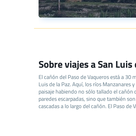
Sobre viajes a San Luis 
El cañón del Paso de Vaqueros está a 30 m
Tierra Blanca, se encuentra el parque de 
Luis de la Paz. Aquí, los ríos Manzanares y
Libertad, en un pequeño valle con un lago
paisaje habiendo no sólo tallado el cañón 
vegetación desértica. Los visitantes 
paredes escarpadas, sino que también son 
cascadas a lo largo del cañón. El Paso de 