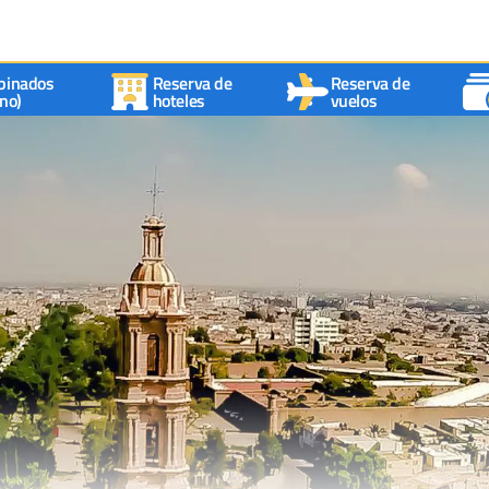
binados
Reserva de
Reserva de
no)
hoteles
vuelos