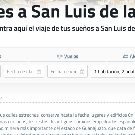
es a San Luis de l
tra aquí el viaje de tus sueños a San Luis de
s
Vuelos
Al
az
sus calles estrechas, conserva hasta la fecha lugares y edificios ú
inas cercanas, los restos de antiguos caminos empedrados españoles
ad minera más importante del estado de Guanajuato, que data de fin
esiertos y deteriorados de construcciones ancestrales en todas par