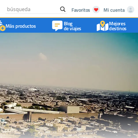
Favoritos
Mi cuenta
Blog
Mejores
Más productos
de viajes
destinos