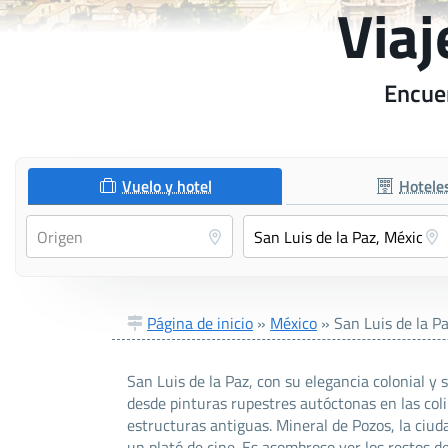
Viaj
Encuen
Vuelo y hotel
Hotele
Página de inicio
»
México
»
San Luis de la P
San Luis de la Paz, con su elegancia colonial y 
desde pinturas rupestres autóctonas en las col
estructuras antiguas. Mineral de Pozos, la ciud
un plató de cine. Es asombroso ver los restos d