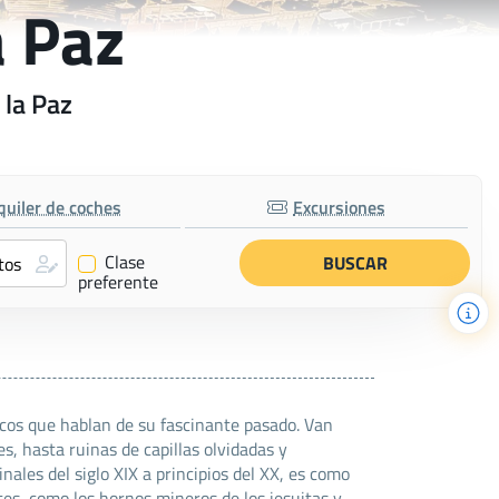
a Paz
 la Paz
quiler de coches
Excursiones
Clase
✔
preferente
nicos que hablan de su fascinante pasado. Van
, hasta ruinas de capillas olvidadas y
ales del siglo XIX a principios del XX, es como
tes, como los hornos mineros de los jesuitas y