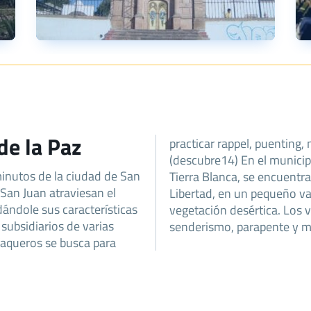
de la Paz
practicar rappel, puenting,
(descubre14) En el municipi
inutos de la ciudad de San
aventuras El Salto Hacia la
 San Juan atraviesan el
 en una zona árida con
dándole sus características
pueden practicar rappel,
subsidiarios de varias
senderismo, parapente y m
Vaqueros se busca para