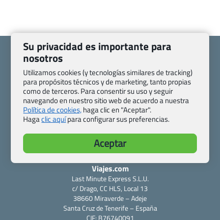
Su privacidad es importante para
nosotros
Utilizamos cookies (y tecnologías similares de tracking)
para propósitos técnicos y de marketing, tanto propias
Quienes somos
Contacto
como de terceros. Para consentir su uso y seguir
Pasaporte, Visado, Salud y otras disposiciones específicas
navegando en nuestro sitio web de acuerdo a nuestra
Política de cookies,
haga clic en "Aceptar".
Blog de Viajes.com
Registro de agencias
Haga
clic aquí
para configurar sus preferencias.
Preguntas frecuentes
Condiciones generales
Política de privacidad y cookies
Transparencia
Aceptar
Todas las páginas – sitemap
Viajes.com
Last Minute Express S.L.U.
c/ Drago, CC HLS, Local 13
38660 Miraverde – Adeje
Santa Cruz de Tenerife – España
CIF: B76740091