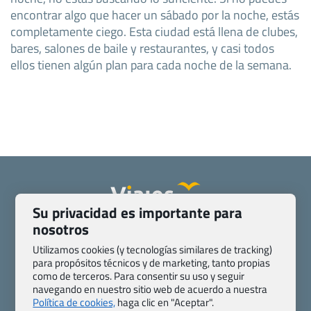
encontrar algo que hacer un sábado por la noche, estás
completamente ciego. Esta ciudad está llena de clubes,
bares, salones de baile y restaurantes, y casi todos
ellos tienen algún plan para cada noche de la semana.
Su privacidad es importante para
nosotros
Quienes somos
Contacto
Pasaporte, Visado, Salud y otras disposiciones específicas
Utilizamos cookies (y tecnologías similares de tracking)
para propósitos técnicos y de marketing, tanto propias
Blog de Viajes.com
Registro de agencias
como de terceros. Para consentir su uso y seguir
Preguntas frecuentes
Condiciones generales
navegando en nuestro sitio web de acuerdo a nuestra
Política de privacidad y cookies
Transparencia
Política de cookies,
haga clic en "Aceptar".