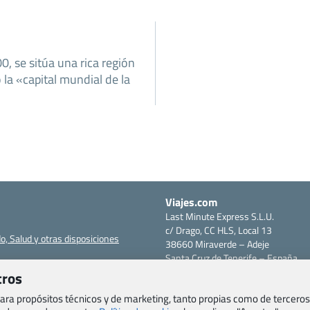
00, se sitúa una rica región
 la «capital mundial de la
Viajes.com
Last Minute Express S.L.U.
c/ Drago, CC HLS, Local 13
o, Salud y otras disposiciones
38660 Miraverde – Adeje
Santa Cruz de Tenerife – España
om
CIF: B76740091
tros
ncias
Tfno: +34 922-97-17-27
 para propósitos técnicos y de marketing, tanto propias como de terceros
entes