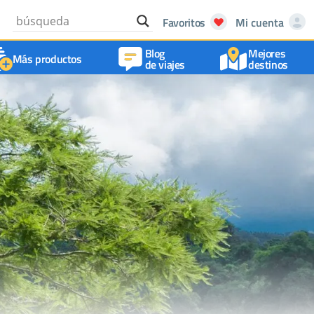
Favoritos
Mi cuenta
Blog
Mejores
Más productos
de viajes
destinos