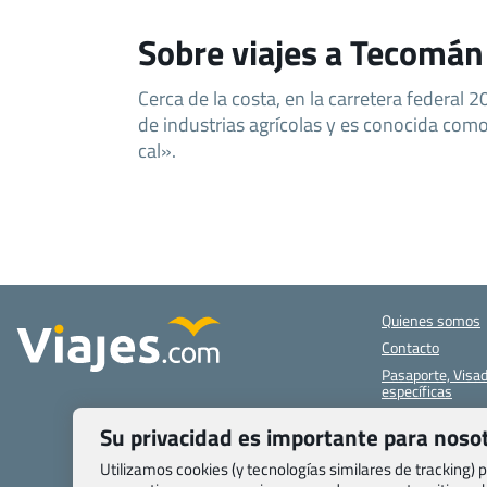
Sobre viajes a Tecomán
Cerca de la costa, en la carretera federal 2
de industrias agrícolas y es conocida como
cal».
Quienes somos
Contacto
Pasaporte, Visad
específicas
Blog de Viajes.c
Su privacidad es importante para noso
Registro de age
Utilizamos cookies (y tecnologías similares de tracking)
Preguntas frecu