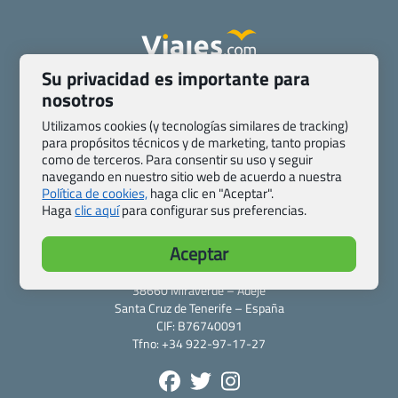
Su privacidad es importante para
Quienes somos
Contacto
nosotros
Pasaporte, Visado, Salud y otras disposiciones específicas
Utilizamos cookies (y tecnologías similares de tracking)
Blog de Viajes.com
Registro de agencias
para propósitos técnicos y de marketing, tanto propias
Preguntas frecuentes
Condiciones generales
como de terceros. Para consentir su uso y seguir
navegando en nuestro sitio web de acuerdo a nuestra
Política de privacidad y cookies
Transparencia
Política de cookies,
haga clic en "Aceptar".
Todas las páginas – sitemap
Haga
clic aquí
para configurar sus preferencias.
Viajes.com
Aceptar
Last Minute Express S.L.U.
c/ Drago, CC HLS, Local 13
38660 Miraverde – Adeje
Santa Cruz de Tenerife – España
CIF: B76740091
Tfno: +34 922-97-17-27