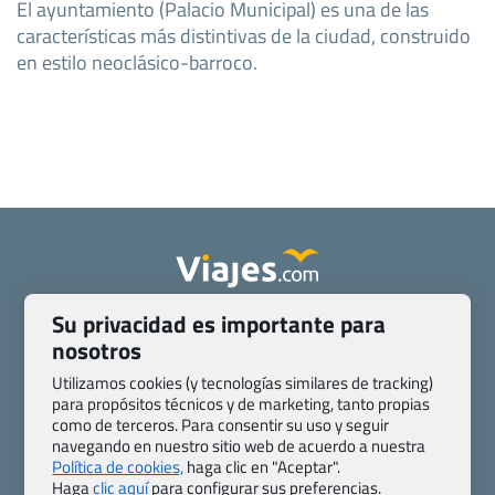
El ayuntamiento (Palacio Municipal) es una de las
características más distintivas de la ciudad, construido
en estilo neoclásico-barroco.
Su privacidad es importante para
Quienes somos
Contacto
nosotros
Pasaporte, Visado, Salud y otras disposiciones específicas
Blog de Viajes.com
Registro de agencias
Utilizamos cookies (y tecnologías similares de tracking)
para propósitos técnicos y de marketing, tanto propias
Preguntas frecuentes
Condiciones generales
como de terceros. Para consentir su uso y seguir
Política de privacidad y cookies
Transparencia
navegando en nuestro sitio web de acuerdo a nuestra
Todas las páginas – sitemap
Política de cookies,
haga clic en "Aceptar".
Haga
clic aquí
para configurar sus preferencias.