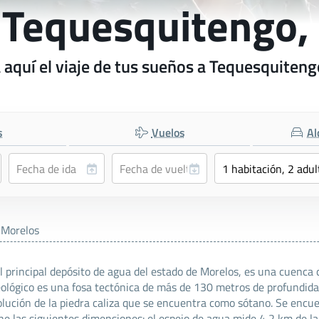
a Tequesquitengo,
aquí el viaje de tus sueños a Tequesquiten
s
Vuelos
Al
 Morelos
l principal depósito de agua del estado de Morelos, es una cuenca 
eológico es una fosa tectónica de más de 130 metros de profundida
olución de la piedra caliza que se encuentra como sótano. Se encu
ne las siguientes dimensiones: el espejo de agua mide 4,2 km de l