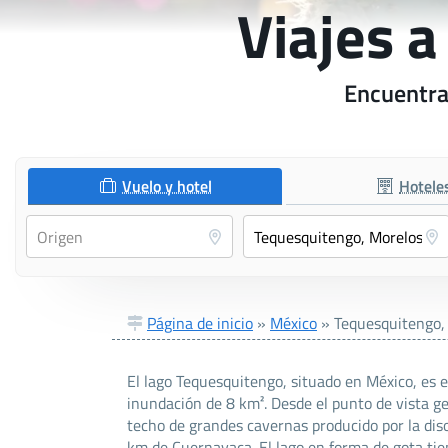
Viajes 
Encuentra 
Vuelo y hotel
Hotele
Página de inicio
»
México
»
Tequesquitengo,
El lago Tequesquitengo, situado en México, es e
inundación de 8 km². Desde el punto de vista g
techo de grandes cavernas producido por la dis
km de Cuernavaca. El lago en forma de gota tie