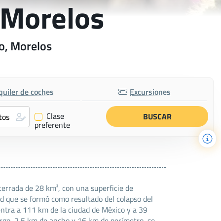
 Morelos
go, Morelos
quiler de coches
Excursiones
Clase
✔
preferente
cerrada de 28 km², con una superficie de
d que se formó como resultado del colapso del
entra a 111 km de la ciudad de México y a 39
argo, 2,5 km de ancho y 16 km de perímetro, se