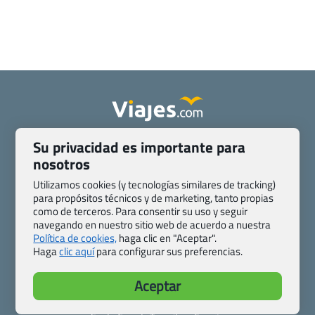
Quienes somos
Contacto
Su privacidad es importante para
Pasaporte, Visado, Salud y otras disposiciones específicas
nosotros
Blog de Viajes.com
Registro de agencias
Utilizamos cookies (y tecnologías similares de tracking)
Preguntas frecuentes
Condiciones generales
para propósitos técnicos y de marketing, tanto propias
como de terceros. Para consentir su uso y seguir
Política de privacidad y cookies
Transparencia
navegando en nuestro sitio web de acuerdo a nuestra
Todas las páginas – sitemap
Política de cookies,
haga clic en "Aceptar".
Haga
clic aquí
para configurar sus preferencias.
Viajes.com
Last Minute Express S.L.U.
Aceptar
c/ Drago, CC HLS, Local 13
38660 Miraverde – Adeje