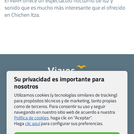
El INAH ofrece un espectáculo nocturno de luz y
sonido que es mucho más interesante que el ofrecido
en Chichen Itza.
Su privacidad es importante para
nosotros
Quienes somos
Contacto
Pasaporte, Visado, Salud y otras disposiciones específicas
Utilizamos cookies (y tecnologías similares de tracking)
Blog de Viajes.com
Registro de agencias
para propósitos técnicos y de marketing, tanto propias
como de terceros. Para consentir su uso y seguir
Preguntas frecuentes
Condiciones generales
navegando en nuestro sitio web de acuerdo a nuestra
Política de privacidad y cookies
Transparencia
Política de cookies,
haga clic en "Aceptar".
Todas las páginas – sitemap
Haga
clic aquí
para configurar sus preferencias.