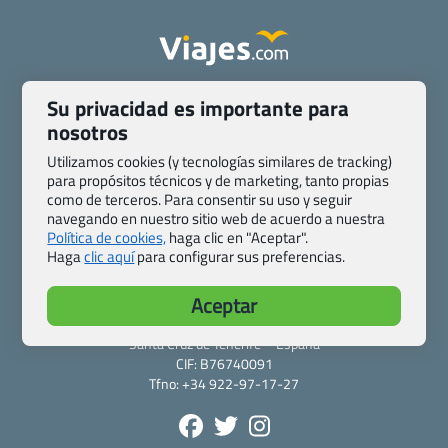
Quienes somos
Contacto
Su privacidad es importante para
Pasaporte, Visado, Salud y otras disposiciones específicas
nosotros
Blog de Viajes.com
Registro de agencias
Utilizamos cookies (y tecnologías similares de tracking)
Preguntas frecuentes
Condiciones generales
para propósitos técnicos y de marketing, tanto propias
Política de privacidad y cookies
Transparencia
como de terceros. Para consentir su uso y seguir
navegando en nuestro sitio web de acuerdo a nuestra
Todas las páginas – sitemap
Política de cookies,
haga clic en "Aceptar".
Haga
clic aquí
para configurar sus preferencias.
Viajes.com
Last Minute Express S.L.U.
Aceptar
c/ Drago, CC HLS, Local 13
38660 Miraverde – Adeje
Santa Cruz de Tenerife – España
CIF: B76740091
Tfno: +34 922-97-17-27