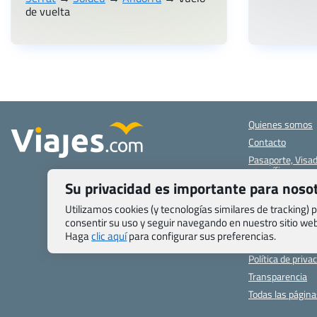
de vuelta
Quienes somos
Contacto
Pasaporte, Visad
específicas
Su privacidad es importante para noso
Blog de Viajes.c
Registro de age
Utilizamos cookies (y tecnologías similares de tracking)
consentir su uso y seguir navegando en nuestro sitio w
Preguntas frecu
Haga
clic aquí
para configurar sus preferencias.
Condiciones gen
Política de priva
Transparencia
Todas las págin