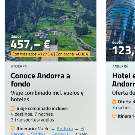
desde
457,– €
desde
123,
Con traslados +1275 € | Con coche +608 €
ANDORRA
ANDORRA
Conoce Andorra a
Hotel 
fondo
Andorr
Viaje combinado incl. vuelos y
Oferta de
hoteles
Oferta d
3 noches
Viaje combinado incluye:
4 destinos, 7 noches,
Itinerari
3 transportes/vuelos
Itinerario:
Vuelo →
Andorra
→
El
Serrat
→
Soldeu
→
Andorra
→ Vuelo