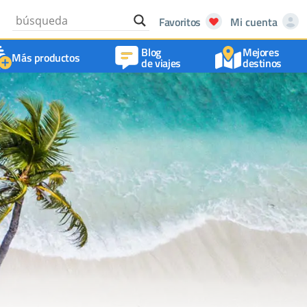
Favoritos
Mi cuenta
Blog
Mejores
Más productos
de viajes
destinos