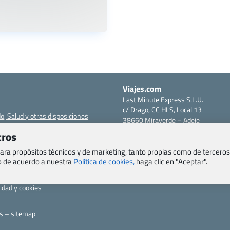
Viajes.com
Last Minute Express S.L.U.
c/ Drago, CC HLS, Local 13
o, Salud y otras disposiciones
38660 Miraverde – Adeje
Santa Cruz de Tenerife – España
tros
om
CIF: B76740091
ncias
Tfno: +34 922-97-17-27
 para propósitos técnicos y de marketing, tanto propias como de terceros
eb de acuerdo a nuestra
Política de cookies,
haga clic en "Aceptar".
entes
erales
cidad y cookies
as – sitemap