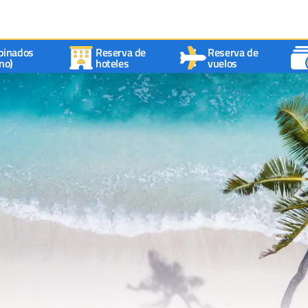
binados
Reserva de
Reserva de
no)
hoteles
vuelos