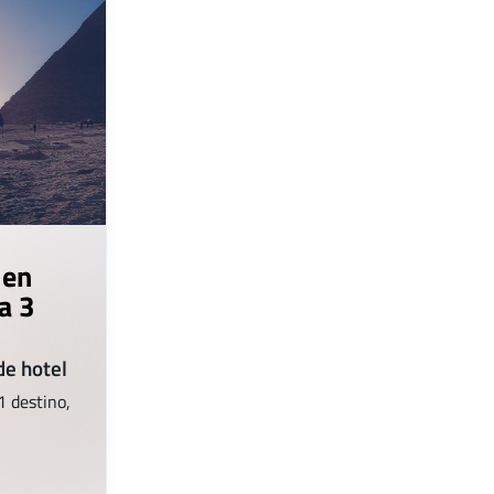
 en
a 3
de hotel
1 destino,