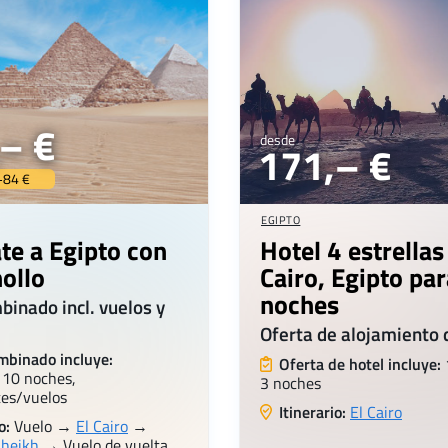
– €
desde
171,– €
+84 €
EGIPTO
te a Egipto con
Hotel 4 estrellas
hollo
Cairo, Egipto par
noches
binado incl. vuelos y
Oferta de alojamiento 
mbinado incluye:
Oferta de hotel incluye:
 10 noches,
3 noches
tes/vuelos
Itinerario:
El Cairo
o:
Vuelo →
El Cairo
→
Sheikh
→ Vuelo de vuelta