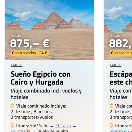
desde
desde
875,– €
882,
Con traslados +24 €
Con coche 
EGIPTO
EGIPTO
Sueño Egipcio con
Escápa
Cairo y Hurgada
este c
Viaje combinado incl. vuelos y
Viaje com
hoteles
hoteles
Viaje combinado incluye:
Viaje co
2 destinos, 8 noches,
2 destinos,
3 transportes/vuelos
3 transpor
Itinerario:
Vuelo →
El Cairo
→
Itinerari
Hurghada
→ Vuelo de vuelta
Sharm el-