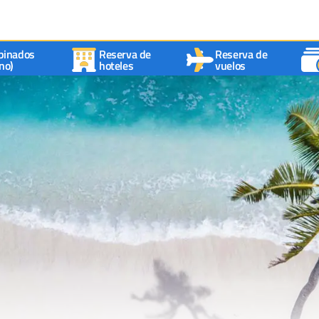
binados
Reserva de
Reserva de
no)
hoteles
vuelos