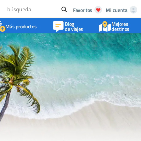
Favoritos
Mi cuenta
Blog
Mejores
Más productos
de viajes
destinos