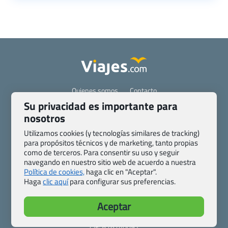
Quienes somos
Contacto
Su privacidad es importante para
Pasaporte, Visado, Salud y otras disposiciones específicas
nosotros
Blog de Viajes.com
Registro de agencias
Preguntas frecuentes
Condiciones generales
Utilizamos cookies (y tecnologías similares de tracking)
Política de privacidad y cookies
Transparencia
para propósitos técnicos y de marketing, tanto propias
como de terceros. Para consentir su uso y seguir
Todas las páginas – sitemap
navegando en nuestro sitio web de acuerdo a nuestra
Política de cookies,
haga clic en "Aceptar".
Viajes.com
Haga
clic aquí
para configurar sus preferencias.
Last Minute Express S.L.U.
c/ Drago, CC HLS, Local 13
Aceptar
38660 Miraverde – Adeje
Santa Cruz de Tenerife – España
CIF: B76740091