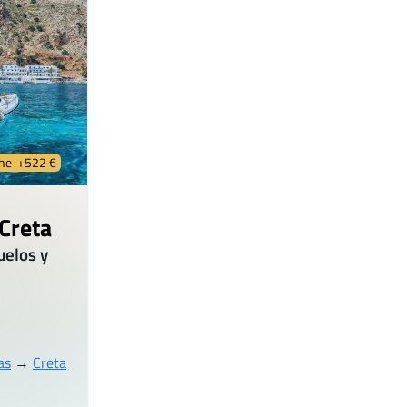
che +522 €
 Creta
uelos y
:
as
→
Creta