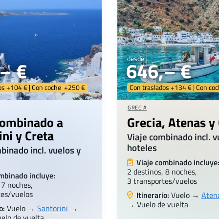
desde
– €
646,– €
os +104 € | Con coche +250 €
Con traslados +134 € | Con co
GRECIA
combinado a
Grecia, Atenas y
ini y Creta
Viaje combinado incl. v
hoteles
binado incl. vuelos y
Viaje combinado incluye
2 destinos, 8 noches,
mbinado incluye:
3 transportes/vuelos
 7 noches,
tes/vuelos
Itinerario:
Vuelo →
Aten
→ Vuelo de vuelta
o:
Vuelo →
Santorini
→
lo de vuelta