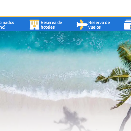
binados
Reserva de
Reserva de
no)
hoteles
vuelos