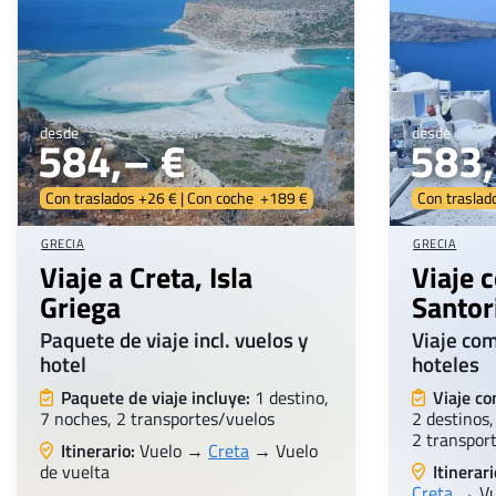
desde
desde
584,– €
583,
Con traslados +26 € | Con coche +189 €
Con traslad
GRECIA
GRECIA
Viaje a Creta, Isla
Viaje 
Griega
Santor
Paquete de viaje incl. vuelos y
Viaje com
hotel
hoteles
Paquete de viaje incluye:
1 destino,
Viaje co
7 noches, 2 transportes/vuelos
2 destinos,
2 transpor
Itinerario:
Vuelo →
Creta
→ Vuelo
de vuelta
Itinerari
Creta
→ Vue