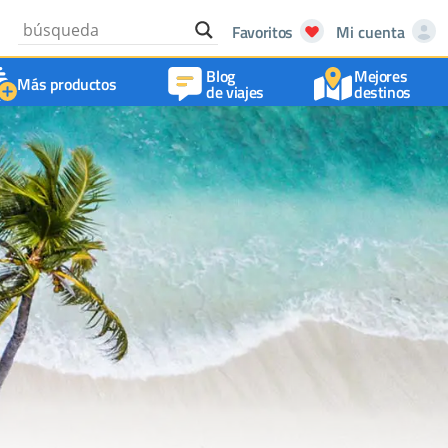
Favoritos
Mi cuenta
Blog
Mejores
Más productos
de viajes
destinos