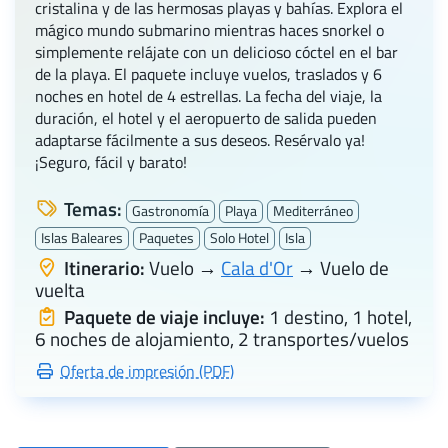
cristalina y de las hermosas playas y bahías. Explora el
mágico mundo submarino mientras haces snorkel o
simplemente relájate con un delicioso cóctel en el bar
de la playa. El paquete incluye vuelos, traslados y 6
noches en hotel de 4 estrellas. La fecha del viaje, la
duración, el hotel y el aeropuerto de salida pueden
adaptarse fácilmente a sus deseos. Resérvalo ya!
¡Seguro, fácil y barato!
Temas:
Gastronomía
Playa
Mediterráneo
Islas Baleares
Paquetes
Solo Hotel
Isla
Itinerario:
Vuelo →
Cala d'Or
→ Vuelo de
vuelta
Paquete de viaje incluye:
1 destino, 1 hotel,
6 noches de alojamiento, 2 transportes/vuelos
Oferta de impresión (PDF)