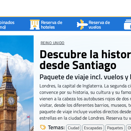
binados
Reserva de
Reserva de
no)
hoteles
vuelos
REINO UNIDO
Descubre la histor
desde Santiago
Paquete de viaje incl. vuelos y 
Londres, la capital de Inglaterra. La segunda
convence por su historia, su cultura y su famo
vienen a la cabeza los autobuses rojos de dos n
visitar, desde los diferentes barrios, museos, 
paquete de viaje incluye vuelos directos desd
estrellas en la ciudad de Londres. Reserva tu vi
Temas:
Ciudad
Escapadas
Paquetes
O