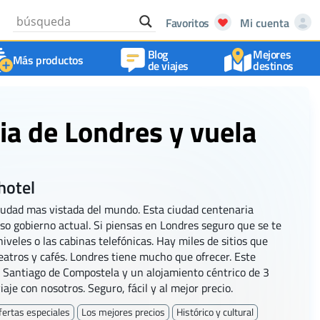
Favoritos
Mi cuenta
Blog
Mejores
Más productos
de viajes
destinos
ia de Londres y vuela
hotel
 ciudad mas vistada del mundo. Esta ciudad centenaria
so gobierno actual. Si piensas en Londres seguro que se te
iveles o las cabinas telefónicas. Hay miles de sitios que
teatros y cafés. Londres tiene mucho que ofrecer. Este
e Santiago de Compostela y un alojamiento céntrico de 3
aje con nosotros. Seguro, fácil y al mejor precio.
fertas especiales
Los mejores precios
Histórico y cultural