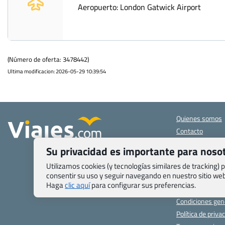
Aeropuerto: London Gatwick Airport
(Número de oferta: 3478442)
Ultima modificacion: 2026-05-29 10:39:54
Quienes somos
Contacto
Pasaporte, Visad
Su privacidad es importante para noso
específicas
Blog de Viajes.c
Utilizamos cookies (y tecnologías similares de tracking)
consentir su uso y seguir navegando en nuestro sitio w
Registro de age
Haga
clic aquí
para configurar sus preferencias.
Preguntas frecu
Condiciones gen
Política de priva