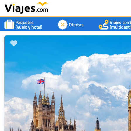
Paquetes
Viajes com
Ofertas
(vuelo y hotel)
(multidesti