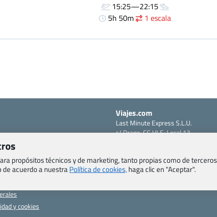
15:25—22:15
5h 50m
1 escala
Viajes.com
Last Minute Express S.L.U.
c/ Drago, CC HLS, Local 13
o, Salud y otras disposiciones
38660 Miraverde – Adeje
tros
Santa Cruz de Tenerife – España
om
 para propósitos técnicos y de marketing, tanto propias como de terceros
CIF: B76740091
eb de acuerdo a nuestra
Política de cookies,
haga clic en "Aceptar".
ncias
Tfno: +34 922-97-17-27
entes
erales
cidad y cookies