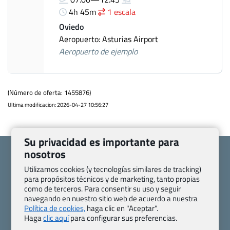
4h 45m
1 escala
Oviedo
Aeropuerto: Asturias Airport
Aeropuerto de ejemplo
(Número de oferta: 1455876)
Ultima modificacion: 2026-04-27 10:56:27
Su privacidad es importante para
nosotros
Utilizamos cookies (y tecnologías similares de tracking)
para propósitos técnicos y de marketing, tanto propias
como de terceros. Para consentir su uso y seguir
Quienes somos
Contacto
navegando en nuestro sitio web de acuerdo a nuestra
Pasaporte, Visado, Salud y otras disposiciones específicas
Política de cookies,
haga clic en "Aceptar".
Blog de Viajes.com
Registro de agencias
Haga
clic aquí
para configurar sus preferencias.
Preguntas frecuentes
Condiciones generales