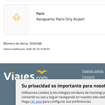
Paris
Aeropuerto: Paris-Orly Airport
(Número de oferta: 2033458)
Ultima modificacion: 2026-05-26 10:39:33
Quienes somos
Contacto
Pasaporte, Visad
Su privacidad es importante para noso
específicas
Blog de Viajes.c
Utilizamos cookies (y tecnologías similares de tracking)
consentir su uso y seguir navegando en nuestro sitio w
Registro de age
Haga
clic aquí
para configurar sus preferencias.
Preguntas frecu