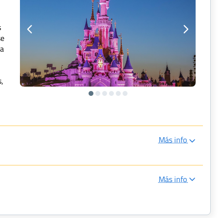
s
se
da
e
s,
Más info
Más info