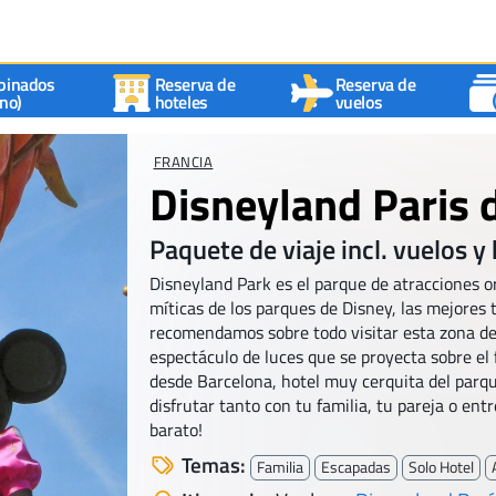
binados
Reserva de
Reserva de
no)
hoteles
vuelos
FRANCIA
Disneyland Paris 
Paquete de viaje incl. vuelos y 
Disneyland Park es el parque de atracciones or
míticas de los parques de Disney, las mejores 
recomendamos sobre todo visitar esta zona del
espectáculo de luces que se proyecta sobre el f
desde Barcelona, hotel muy cerquita del parque
disfrutar tanto con tu familia, tu pareja o entr
barato!
Temas:
Familia
Escapadas
Solo Hotel