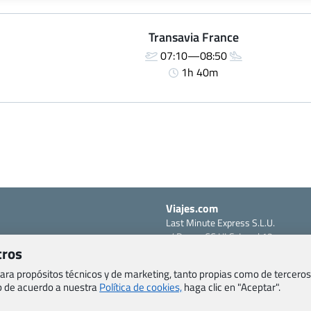
Transavia France
07:10—08:50
1h 40m
Viajes.com
Last Minute Express S.L.U.
c/ Drago, CC HLS, Local 13
o, Salud y otras disposiciones
tros
38660 Miraverde – Adeje
Santa Cruz de Tenerife – España
om
 para propósitos técnicos y de marketing, tanto propias como de terceros
CIF: B76740091
eb de acuerdo a nuestra
Política de cookies,
haga clic en "Aceptar".
ncias
Tfno: +34 922-97-17-27
entes