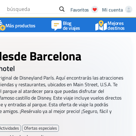
Favoritos
Mi cuenta
Blog
Mejores
Más productos
de viajes
destinos
desde Barcelona
hotel
iginal de Disneyland París. Aquí encontrarás las atracciones
tiendas y restaurantes, ubicados en Main Street, U.S.A. Te
 parque al atardecer para que puedas disfrutar del
amoso castillo de Disney. Este viaje incluye vuelos directos
 y entradas al parque. Esta oferta de viaje la podrás
e amigos. ¡Resérvalo ya al mejor precio! ¡Seguro, fácil y
Actividades
Ofertas especiales