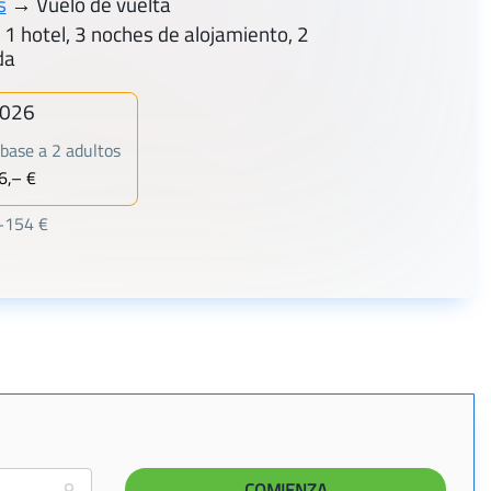
s
→ Vuelo de vuelta
 1 hotel, 3 noches de alojamiento, 2
da
2026
base a 2 adultos
6,– €
 +154 €