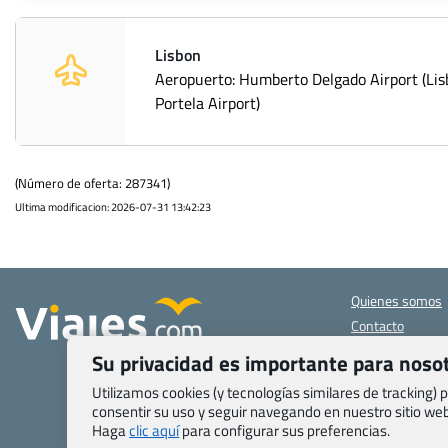
Lisbon
Aeropuerto: Humberto Delgado Airport (Li
Portela Airport)
(Número de oferta: 287341)
Ultima modificacion: 2026-07-31 13:42:23
Quienes somos
Contacto
Pasaporte, Visad
Su privacidad es importante para noso
específicas
Blog de Viajes.c
Utilizamos cookies (y tecnologías similares de tracking)
consentir su uso y seguir navegando en nuestro sitio w
Registro de age
Haga
clic aquí
para configurar sus preferencias.
Preguntas frecu