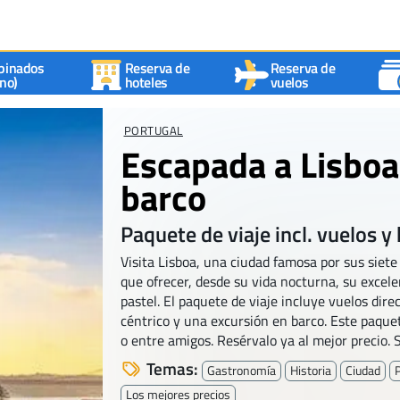
binados
Reserva de
Reserva de
no)
hoteles
vuelos
PORTUGAL
Escapada a Lisboa
barco
Paquete de viaje incl. vuelos y 
Visita Lisboa, una ciudad famosa por sus siete 
que ofrecer, desde su vida nocturna, su excel
pastel. El paquete de viaje incluye vuelos dire
céntrico y una excursión en barco. Este paquete
o entre amigos. Resérvalo ya al mejor precio. S
Temas:
Gastronomía
Historia
Ciudad
Los mejores precios