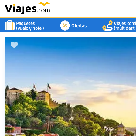
Paquetes
Viajes com
Ofertas
(vuelo y hotel)
(multidesti