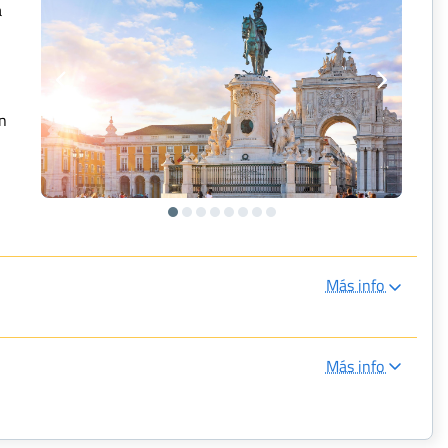
a
ón
s
Más info
Más info