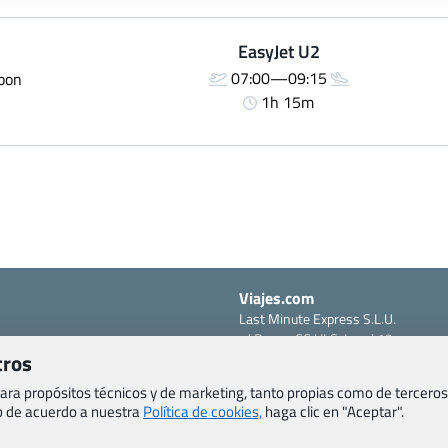
EasyJet U2
07:00—09:15
sbon
1h 15m
Viajes.com
Last Minute Express S.L.U.
c/ Drago, CC HLS, Local 13
o, Salud y otras disposiciones
tros
38660 Miraverde – Adeje
Santa Cruz de Tenerife – España
om
 para propósitos técnicos y de marketing, tanto propias como de terceros
CIF: B76740091
eb de acuerdo a nuestra
Política de cookies,
haga clic en "Aceptar".
ncias
Tfno: +34 922-97-17-27
entes