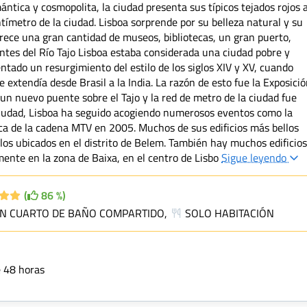
ntica y cosmopolita, la ciudad presenta sus típicos tejados rojos 
tímetro de la ciudad. Lisboa sorprende por su belleza natural y su
frece una gran cantidad de museos, bibliotecas, un gran puerto,
antes del Río Tajo Lisboa estaba considerada una ciudad pobre y
tado un resurgimiento del estilo de los siglos XIV y XV, cuando
 extendía desde Brasil a la India. La razón de esto fue la Exposici
un nuevo puente sobre el Tajo y la red de metro de la ciudad fue
ciudad, Lisboa ha seguido acogiendo numerosos eventos como la
ca de la cadena MTV en 2005. Muchos de sus edificios más bellos
 los ubicados en el distrito de Belem. También hay muchos edificio
lmente en la zona de Baixa, en el centro de Lisbo
Sigue leyendo
(
86 %)
ON CUARTO DE BAÑO COMPARTIDO,
SOLO HABITACIÓN
e 48 horas