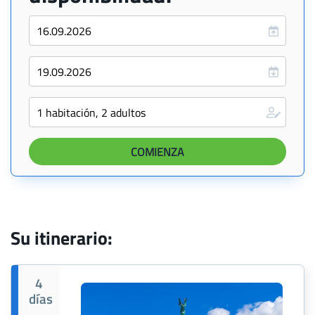
Su itinerario:
4
días