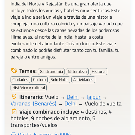
India del Norte y Rejastán Es una gran oferta que
incluye todos los vuelos y hoteles muy céntricos. Este
viaje a India será un viaje a través de una historia
compleja, una cultura colorida y un paisaje variado que
se extiende desde las capas nevadas de los poderosos
Himalayas, al norte de la India, hasta la costa
exuberante del abundante Océano Índico. Este viaje
combinado lo podrás disfrutar tanto con tu familia, tu
pareja o entre amigos.
Temas:
Gastronomía
Naturaleza
Historia
Ciudades
Cultura
Solo Hotel
Actividades
Histórico y cultural
Itinerario:
Vuelo →
Delhi
→
Jaipur
→
Varanasi (Benarés)
→
Delhi
→ Vuelo de vuelta
Viaje combinado incluye:
4 destinos, 4
hoteles, 9 noches de alojamiento, 5
transportes/vuelos
Oferta de impresión (PDF)