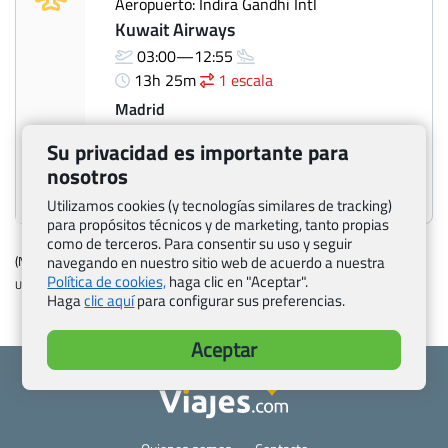
Aeropuerto: Indira Gandhi Intl
Kuwait Airways
03:00—12:55
13h 25m
1 escala
Madrid
Aeropuerto: Adolfo Suárez Madrid-
Su privacidad es importante para
Barajas Airport
nosotros
Aeropuerto de ejemplo
Utilizamos cookies (y tecnologías similares de tracking)
para propósitos técnicos y de marketing, tanto propias
como de terceros. Para consentir su uso y seguir
navegando en nuestro sitio web de acuerdo a nuestra
(Número de oferta: 1003297)
Política de cookies,
haga clic en "Aceptar".
Ultima modificacion: 2026-04-13 13:39:57
Haga
clic aquí
para configurar sus preferencias.
Aceptar