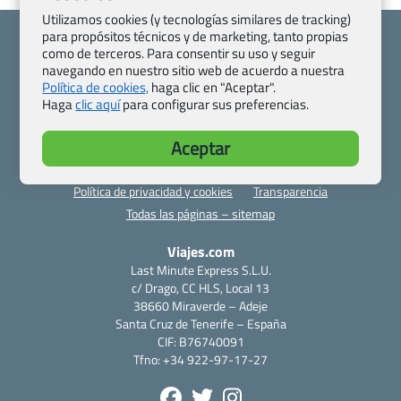
Utilizamos cookies (y tecnologías similares de tracking)
para propósitos técnicos y de marketing, tanto propias
como de terceros. Para consentir su uso y seguir
navegando en nuestro sitio web de acuerdo a nuestra
Política de cookies,
haga clic en "Aceptar".
Quienes somos
Contacto
Haga
clic aquí
para configurar sus preferencias.
Pasaporte, Visado, Salud y otras disposiciones específicas
Aceptar
Blog de Viajes.com
Registro de agencias
Preguntas frecuentes
Condiciones generales
Política de privacidad y cookies
Transparencia
Todas las páginas – sitemap
Viajes.com
Last Minute Express S.L.U.
c/ Drago, CC HLS, Local 13
38660 Miraverde – Adeje
Santa Cruz de Tenerife – España
CIF: B76740091
Tfno: +34 922-97-17-27