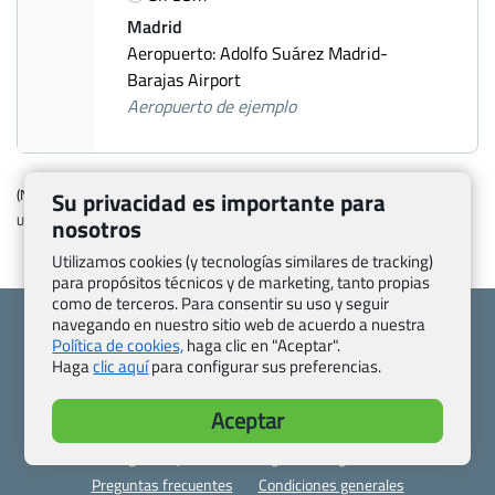
Madrid
Aeropuerto: Adolfo Suárez Madrid-
Barajas Airport
Aeropuerto de ejemplo
(Número de oferta: 2475464)
Su privacidad es importante para
nosotros
Ultima modificacion: 2026-04-21 12:31:41
Utilizamos cookies (y tecnologías similares de tracking)
para propósitos técnicos y de marketing, tanto propias
como de terceros. Para consentir su uso y seguir
navegando en nuestro sitio web de acuerdo a nuestra
Política de cookies,
haga clic en "Aceptar".
Haga
clic aquí
para configurar sus preferencias.
Quienes somos
Contacto
Aceptar
Pasaporte, Visado, Salud y otras disposiciones específicas
Blog de Viajes.com
Registro de agencias
Preguntas frecuentes
Condiciones generales