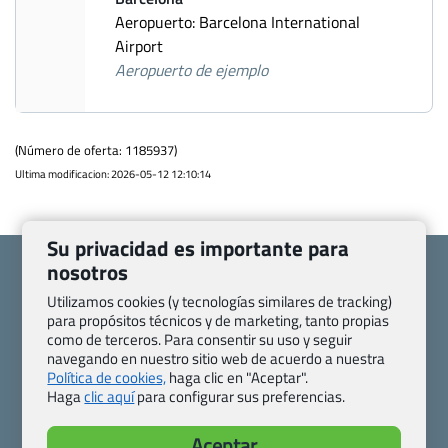
Aeropuerto: Barcelona International
Airport
Aeropuerto de ejemplo
(Número de oferta: 1185937)
Ultima modificacion: 2026-05-12 12:10:14
Su privacidad es importante para
nosotros
Utilizamos cookies (y tecnologías similares de tracking)
para propósitos técnicos y de marketing, tanto propias
Quienes somos
Contacto
como de terceros. Para consentir su uso y seguir
navegando en nuestro sitio web de acuerdo a nuestra
Pasaporte, Visado, Salud y otras disposiciones específicas
Política de cookies,
haga clic en "Aceptar".
Blog de Viajes.com
Registro de agencias
Haga
clic aquí
para configurar sus preferencias.
Preguntas frecuentes
Condiciones generales
Política de privacidad y cookies
Transparencia
Aceptar