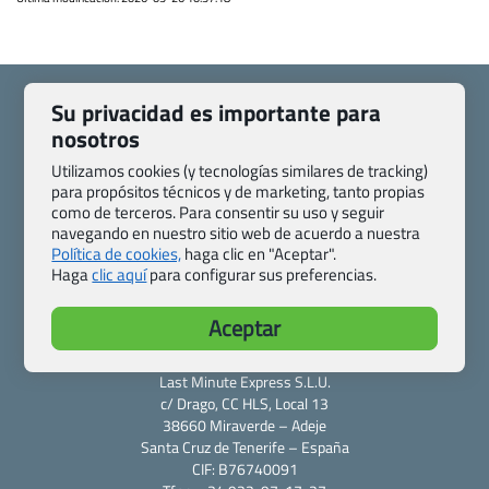
Su privacidad es importante para
nosotros
Utilizamos cookies (y tecnologías similares de tracking)
Quienes somos
Contacto
para propósitos técnicos y de marketing, tanto propias
Pasaporte, Visado, Salud y otras disposiciones específicas
como de terceros. Para consentir su uso y seguir
Blog de Viajes.com
Registro de agencias
navegando en nuestro sitio web de acuerdo a nuestra
Política de cookies,
haga clic en "Aceptar".
Preguntas frecuentes
Condiciones generales
Haga
clic aquí
para configurar sus preferencias.
Política de privacidad y cookies
Transparencia
Todas las páginas – sitemap
Aceptar
Viajes.com
Last Minute Express S.L.U.
c/ Drago, CC HLS, Local 13
38660 Miraverde – Adeje
Santa Cruz de Tenerife – España
CIF: B76740091