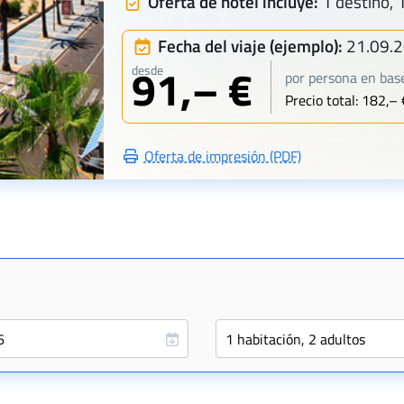
Oferta de hotel incluye:
1 destino, 
Fecha del viaje (ejemplo):
21.09.
91,– €
desde
por persona en base
Precio total: 182,– 
Oferta de impresión (PDF)