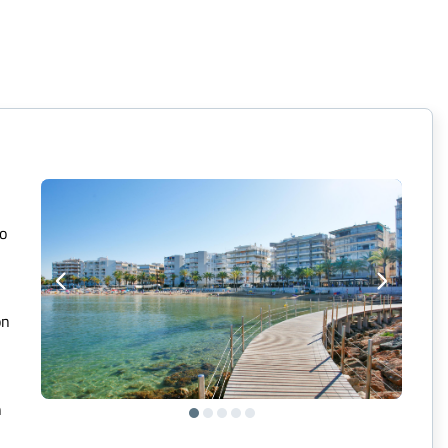
so
on
n