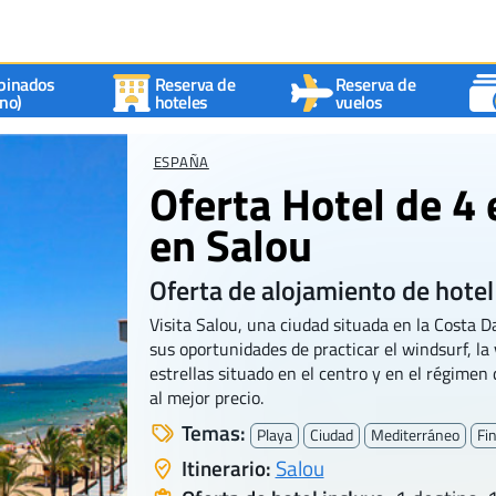
binados
Reserva de
Reserva de
no)
hoteles
vuelos
ESPAÑA
Oferta Hotel de 4 
en Salou
Oferta de alojamiento de hotel
Visita Salou, una ciudad situada en la Costa D
sus oportunidades de practicar el windsurf, la 
estrellas situado en el centro y en el régimen
al mejor precio.
Temas:
Playa
Ciudad
Mediterráneo
Fi
Itinerario:
Salou