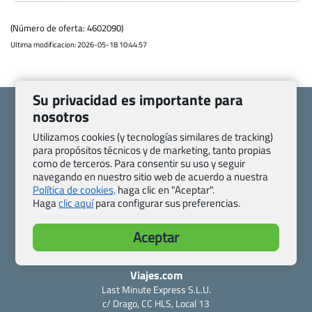
(Número de oferta: 4602090)
Ultima modificacion: 2026-05-18 10:44:57
Su privacidad es importante para
nosotros
Utilizamos cookies (y tecnologías similares de tracking)
para propósitos técnicos y de marketing, tanto propias
Quienes somos
Contacto
como de terceros. Para consentir su uso y seguir
Pasaporte, Visado, Salud y otras disposiciones específicas
navegando en nuestro sitio web de acuerdo a nuestra
Política de cookies,
haga clic en "Aceptar".
Blog de Viajes.com
Registro de agencias
Haga
clic aquí
para configurar sus preferencias.
Preguntas frecuentes
Condiciones generales
Política de privacidad y cookies
Transparencia
Aceptar
Todas las páginas – sitemap
Viajes.com
Last Minute Express S.L.U.
c/ Drago, CC HLS, Local 13