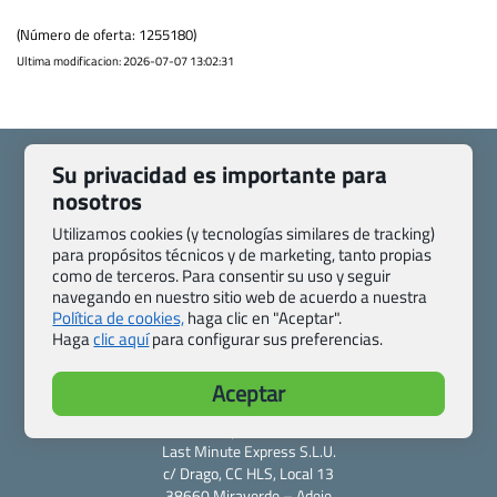
(Número de oferta: 1255180)
Ultima modificacion: 2026-07-07 13:02:31
Su privacidad es importante para
nosotros
Utilizamos cookies (y tecnologías similares de tracking)
Quienes somos
Contacto
para propósitos técnicos y de marketing, tanto propias
Pasaporte, Visado, Salud y otras disposiciones específicas
como de terceros. Para consentir su uso y seguir
navegando en nuestro sitio web de acuerdo a nuestra
Blog de Viajes.com
Registro de agencias
Política de cookies,
haga clic en "Aceptar".
Preguntas frecuentes
Condiciones generales
Haga
clic aquí
para configurar sus preferencias.
Política de privacidad y cookies
Transparencia
Todas las páginas – sitemap
Aceptar
Viajes.com
Last Minute Express S.L.U.
c/ Drago, CC HLS, Local 13
38660 Miraverde – Adeje