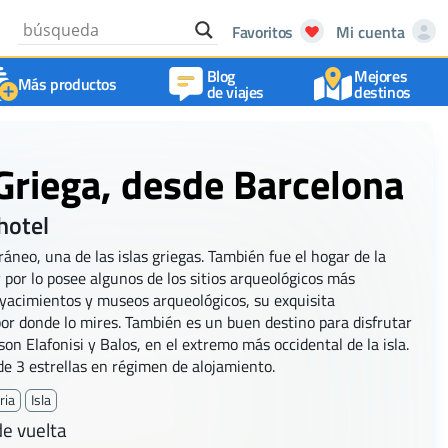
Favoritos
Mi cuenta
Blog
Mejores
Más productos
de viajes
destinos
a Griega, desde Barcelona
hotel
áneo, una de las islas griegas. También fue el hogar de la
y por lo posee algunos de los sitios arqueológicos más
 yacimientos y museos arqueológicos, su exquisita
or donde lo mires. También es un buen destino para disfrutar
son Elafonisi y Balos, en el extremo más occidental de la isla.
de 3 estrellas en régimen de alojamiento.
ria
Isla
e vuelta