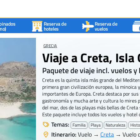
binados
Reserva de
Reserva de
no)
hoteles
vuelos
GRECIA
Viaje a Creta, Isl
Paquete de viaje incl. vuelos y 
Creta es la quinta isla más grande del Mediterr
primera gran civilización europea, la minoica 
importantes de Europa. Creta destaca por sus
gastronomía y mucha arte y cultura lo mires p
del mar, dos de las playas más bellas de Creta 
Este paquete incluye todos los vuelos y hotel 
Temas:
Familia
Playa
Naturaleza
Histo
Itinerario:
Vuelo →
Creta
→ Vuelo d