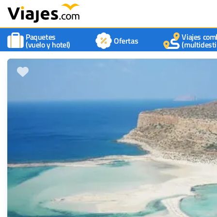
Paquetes
Viajes com
Ofertas
(vuelo y hotel)
(multidesti