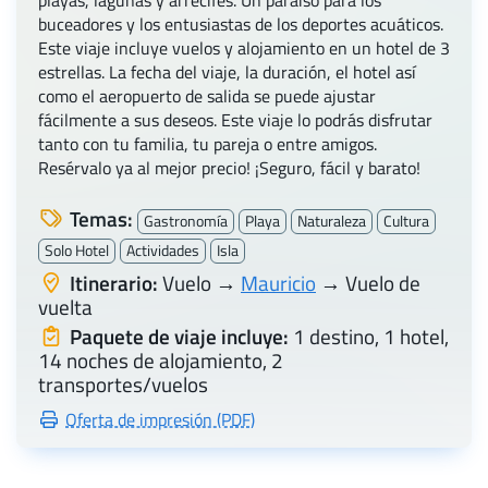
playas, lagunas y arrecifes. Un paraíso para los
buceadores y los entusiastas de los deportes acuáticos.
Este viaje incluye vuelos y alojamiento en un hotel de 3
estrellas. La fecha del viaje, la duración, el hotel así
como el aeropuerto de salida se puede ajustar
fácilmente a sus deseos. Este viaje lo podrás disfrutar
tanto con tu familia, tu pareja o entre amigos.
Resérvalo ya al mejor precio! ¡Seguro, fácil y barato!
Temas:
Gastronomía
Playa
Naturaleza
Cultura
Solo Hotel
Actividades
Isla
Itinerario:
Vuelo →
Mauricio
→ Vuelo de
vuelta
Paquete de viaje incluye:
1 destino, 1 hotel,
14 noches de alojamiento, 2
transportes/vuelos
Oferta de impresión (PDF)