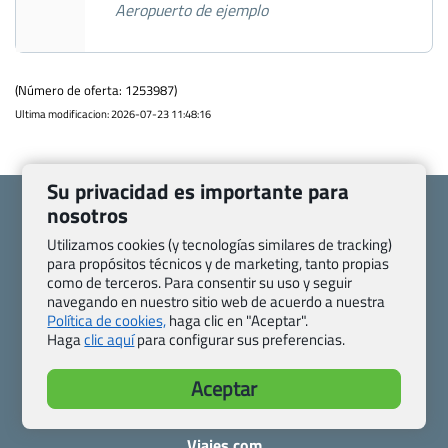
Aeropuerto de ejemplo
(Número de oferta: 1253987)
Ultima modificacion: 2026-07-23 11:48:16
Su privacidad es importante para
nosotros
Utilizamos cookies (y tecnologías similares de tracking)
para propósitos técnicos y de marketing, tanto propias
Quienes somos
Contacto
como de terceros. Para consentir su uso y seguir
navegando en nuestro sitio web de acuerdo a nuestra
Pasaporte, Visado, Salud y otras disposiciones específicas
Política de cookies,
haga clic en "Aceptar".
Blog de Viajes.com
Registro de agencias
Haga
clic aquí
para configurar sus preferencias.
Preguntas frecuentes
Condiciones generales
Política de privacidad y cookies
Transparencia
Aceptar
Todas las páginas – sitemap
Viajes.com