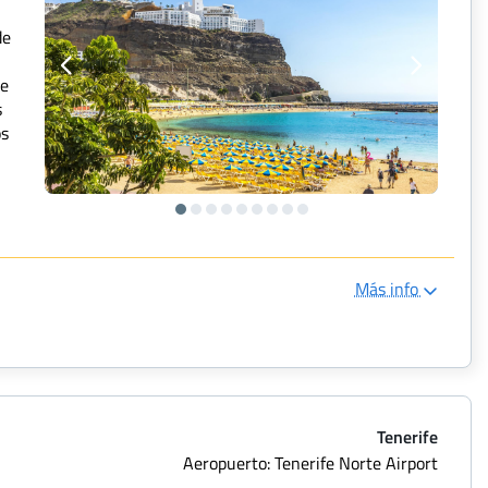
de
ue
s
os
Más info
Tenerife
Aeropuerto: Tenerife Norte Airport