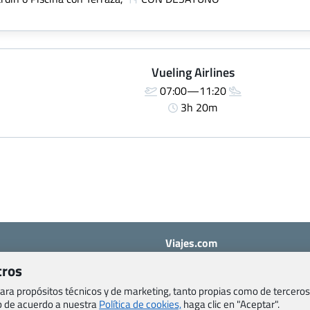
Vueling Airlines
07:00—11:20
3h 20m
Viajes.com
Last Minute Express S.L.U.
tros
c/ Drago, CC HLS, Local 13
o, Salud y otras disposiciones
38660 Miraverde – Adeje
 para propósitos técnicos y de marketing, tanto propias como de terceros
Santa Cruz de Tenerife – España
eb de acuerdo a nuestra
Política de cookies,
haga clic en "Aceptar".
om