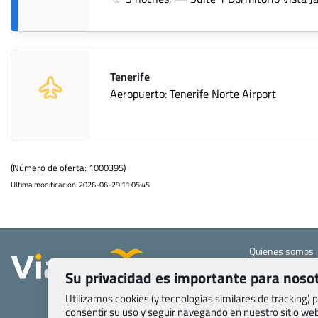
Tenerife
Aeropuerto: Tenerife Norte Airport
(Número de oferta: 1000395)
Ultima modificacion: 2026-06-29 11:05:45
Quienes somos
Contacto
Su privacidad es importante para noso
Pasaporte, Visad
específicas
Utilizamos cookies (y tecnologías similares de tracking)
consentir su uso y seguir navegando en nuestro sitio w
Blog de Viajes.c