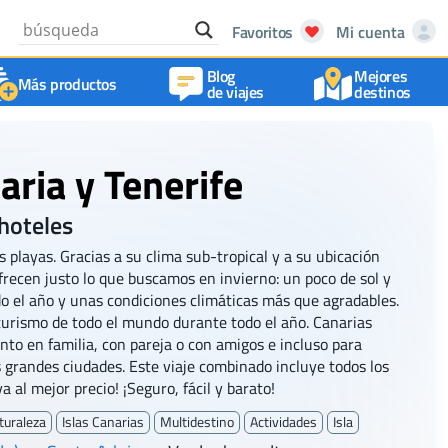
Favoritos
Mi cuenta
Blog
Mejores
Más productos
de viajes
destinos
aria y Tenerife
 hoteles
 playas. Gracias a su clima sub-tropical y a su ubicación
ofrecen justo lo que buscamos en invierno: un poco de sol y
o el año y unas condiciones climáticas más que agradables.
 turismo de todo el mundo durante todo el año. Canarias
nto en familia, con pareja o con amigos e incluso para
as grandes ciudades. Este viaje combinado incluye todos los
a al mejor precio! ¡Seguro, fácil y barato!
turaleza
Islas Canarias
Multidestino
Actividades
Isla