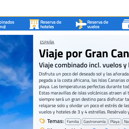
binados
Reserva de
Reserva de
no)
hoteles
vuelos
ESPAÑA
Viaje por Gran Can
Viaje combinado incl. vuelos y
Disfruta un poco del deseado sol y las añoradas
pegada a la costa africana, las Islas Canarias 
playa. Las temperaturas perfectas durante tod
Estas maravillas de islas volcánicas atraen al
siempre será un gran destino para disfrutar ta
relajarse solo y olvidar un poco el estrés de l
vuelos y hoteles de 3 y 4 estrellas. Resérvalo y
Temas:
Familia
Gastronomía
Playa
Na