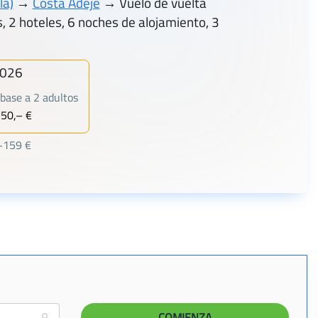
la)
→
Costa Adeje
→ Vuelo de vuelta
, 2 hoteles, 6 noches de alojamiento, 3
2026
base a 2 adultos
550,– €
 +159 €