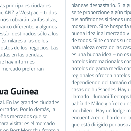
planeas desbastarlo. Si al
as principales ciudades
se te proporcione algún ti
Sur, ANZ y Westpac – todos
tus anfitriones si tienes u
nos cobrarán tarifas altas,
mosquitero. Si te hospeda 
 banco diferente, y algunos
buena idea ir al mercado y 
están destinados sólo a los
de todos. Si te comes su c
similares a las de los
naturaleza cerca de las cas
costos de los negocios. Las
es una buena idea – no es 
das en las tiendas,
hoteles internacionales co
ue hay informes
hoteles de gama media co
l mercado preferirán
regionales ofrecen hoteles
dependiendo del tamaño de 
va Guinea
casas de huéspedes. Hay u
llamado Ulumani Treetops Lo
l. En las grandes ciudades
bahía de Milne y ofrece u
ercados. Por lo demás, la
mochilero. Hay un lodge m
eños mercados que se
encuentra en el borde de l
para visitar es el mercado
que está dirigido por aust
s en Port Moresby, frente a