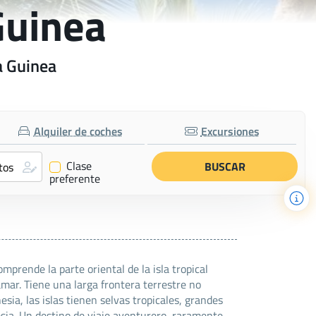
Guinea
a Guinea
Alquiler de coches
Excursiones
Clase
✔
preferente
rende la parte oriental de la isla tropical
ar. Tiene una larga frontera terrestre no
sia, las islas tienen selvas tropicales, grandes
esia. Un destino de viaje aventurero, raramente