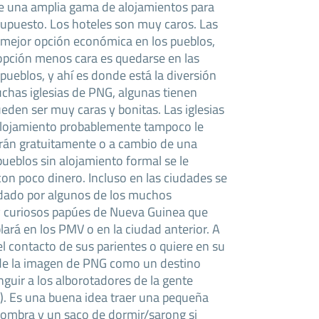
 una amplia gama de alojamientos para
upuesto. Los hoteles son muy caros. Las
 mejor opción económica en los pueblos,
 opción menos cara es quedarse en las
pueblos, y ahí es donde está la diversión
chas iglesias de PNG, algunas tienen
den ser muy caras y bonitas. Las iglesias
alojamiento probablemente tampoco le
erán gratuitamente o a cambio de una
ueblos sin alojamiento formal se le
con poco dinero. Incluso en las ciudades se
edado por algunos de los muchos
y curiosos papúes de Nueva Guinea que
ará en los PMV o en la ciudad anterior. A
 contacto de sus parientes o quiere en su
de la imagen de PNG como un destino
inguir a los alborotadores de la gente
). Es una buena idea traer una pequeña
fombra y un saco de dormir/sarong si