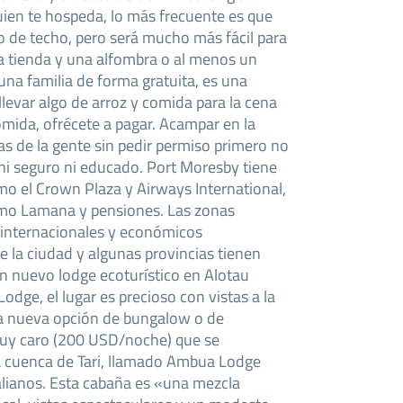
guien te hospeda, lo más frecuente es que
po de techo, pero será mucho más fácil para
na tienda y una alfombra o al menos un
una familia de forma gratuita, es una
llevar algo de arroz y comida para la cena
omida, ofrécete a pagar. Acampar en la
as de la gente sin pedir permiso primero no
ni seguro ni educado. Port Moresby tiene
mo el Crown Plaza y Airways International,
mo Lamana y pensiones. Las zonas
 internacionales y económicos
la ciudad y algunas provincias tienen
n nuevo lodge ecoturístico en Alotau
dge, el lugar es precioso con vistas a la
na nueva opción de bungalow o de
uy caro (200 USD/noche) que se
a cuenca de Tari, llamado Ambua Lodge
ralianos. Esta cabaña es «una mezcla