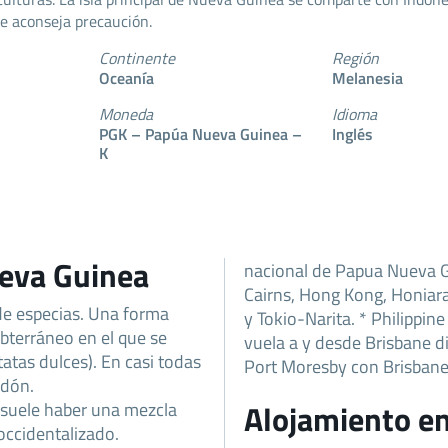
se aconseja precaución.
Continente
Región
Oceanía
Melanesia
Moneda
Idioma
PGK – Papúa Nueva Guinea –
Inglés
K
eva Guinea
nacional de Papua Nueva Gu
Cairns, Hong Kong, Honiara
de especias. Una forma
y Tokio-Narita. * Philippin
bterráneo en el que se
vuela a y desde Brisbane d
atas dulces). En casi todas
Port Moresby con Brisbane
idón.
, suele haber una mezcla
Alojamiento e
occidentalizado.