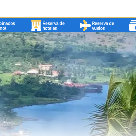
binados
Reserva de
Reserva de
no)
hoteles
vuelos