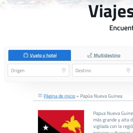
Viaje
Encuent
Vuelo y hotel
Multidestino
Página de inicio
»
Papúa Nueva Guinea
Papua Nueva Guinea,
más grande y alta d
vigilada con la regi
paisajes y diversas