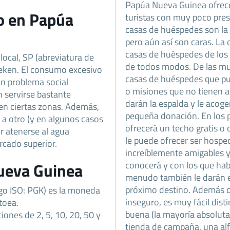
Papúa Nueva Guinea ofrece
o en Papúa
turistas con muy poco pres
casas de huéspedes son la
pero aún así son caras. La
casas de huéspedes de los 
local, SP (abreviatura de
de todos modos. De las mu
neken. El consumo excesivo
casas de huéspedes que pue
un problema social
o misiones que no tienen 
n servirse bastante
darán la espalda y le acog
n en ciertas zonas. Además,
pequeña donación. En los p
r a otro (y en algunos casos
ofrecerá un techo gratis o 
or atenerse al agua
le puede ofrecer ser hosp
rcado superior.
increíblemente amigables 
conocerá y con los que habl
ueva Guinea
menudo también le darán el
próximo destino. Además 
igo ISO: PGK) es la moneda
inseguro, es muy fácil dist
toea.
buena (la mayoría absoluta
iones de 2, 5, 10, 20, 50 y
tienda de campaña, una al