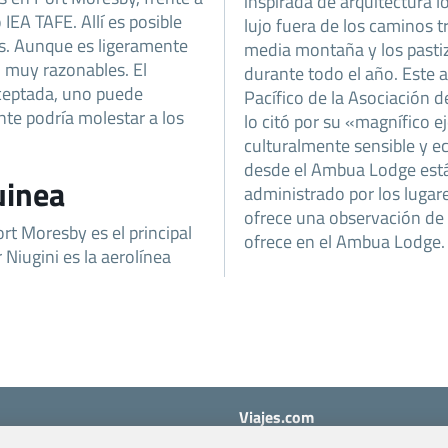
inspirada de arquitectura l
 IEA TAFE. Allí es posible
lujo fuera de los caminos tr
ís. Aunque es ligeramente
media montaña y los pasti
n muy razonables. El
durante todo el año. Este 
ceptada, uno puede
Pacífico de la Asociación d
te podría molestar a los
lo citó por su «magnífico 
culturalmente sensible y ec
desde el Ambua Lodge está 
uinea
administrado por los lugar
ofrece una observación de 
rt Moresby es el principal
ofrece en el Ambua Lodge.
 Niugini es la aerolínea
Viajes.com
Last Minute Express S.L.U.