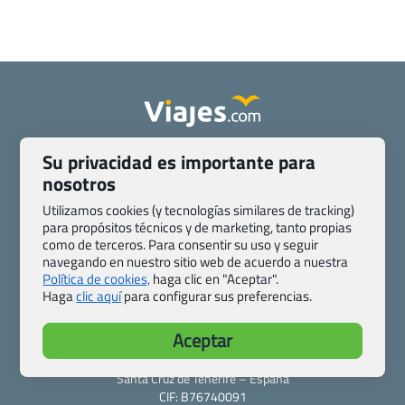
Quienes somos
Contacto
Su privacidad es importante para
Pasaporte, Visado, Salud y otras disposiciones específicas
nosotros
Blog de Viajes.com
Registro de agencias
Utilizamos cookies (y tecnologías similares de tracking)
Preguntas frecuentes
Condiciones generales
para propósitos técnicos y de marketing, tanto propias
como de terceros. Para consentir su uso y seguir
Política de privacidad y cookies
Transparencia
navegando en nuestro sitio web de acuerdo a nuestra
Todas las páginas – sitemap
Política de cookies,
haga clic en "Aceptar".
Haga
clic aquí
para configurar sus preferencias.
Viajes.com
Last Minute Express S.L.U.
Aceptar
c/ Drago, CC HLS, Local 13
38660 Miraverde – Adeje
Santa Cruz de Tenerife – España
CIF: B76740091