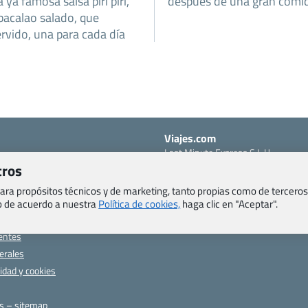
la ya famosa salsa piri piri,
después de una gran comi
 bacalao salado, que
rvido, una para cada día
Viajes.com
Last Minute Express S.L.U.
c/ Drago, CC HLS, Local 13
tros
o, Salud y otras disposiciones
38660 Miraverde – Adeje
 para propósitos técnicos y de marketing, tanto propias como de terceros
Santa Cruz de Tenerife – España
om
eb de acuerdo a nuestra
Política de cookies,
haga clic en "Aceptar".
CIF: B76740091
ncias
Tfno: +34 922-97-17-27
entes
erales
cidad y cookies
as – sitemap