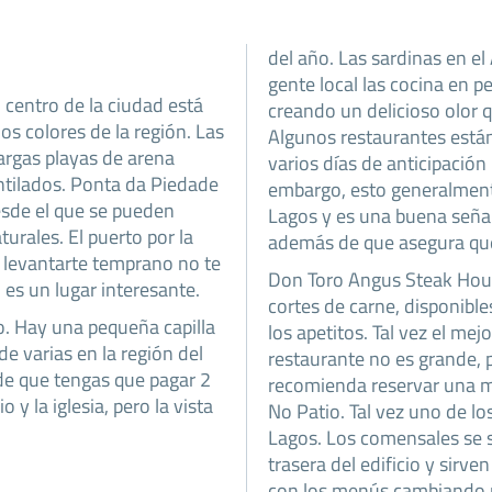
del año. Las sardinas en el
gente local las cocina en p
 centro de la ciudad está
creando un delicioso olor qu
los colores de la región. Las
Algunos restaurantes está
largas playas de arena
varios días de anticipación
antilados. Ponta da Piedade
embargo, esto generalmente
esde el que se pueden
Lagos y es una buena señal
urales. El puerto por la
además de que asegura que 
a levantarte temprano no te
Don Toro Angus Steak Hous
es un lugar interesante.
cortes de carne, disponibl
o. Hay una pequeña capilla
los apetitos. Tal vez el mej
de varias en la región del
restaurante no es grande, p
ede que tengas que pagar 2
recomienda reservar una m
 y la iglesia, pero la vista
No Patio. Tal vez uno de lo
Lagos. Los comensales se s
trasera del edificio y sirve
con los menús cambiando r