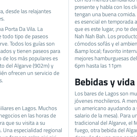
presente y habla con los c
a, desde las relajantes
tengan una buena comida. 
es.
es esencial en temporada a
a Porta Da Vila. La
que es este lugar, ¡no te d
e todo tipo de paseos
Nah Nah Bah. Los productos
rve. Todos los guías son
cómodos sofás y el ambien
icados y tienen paseos para
&amp local; favorito inter
no de los más populares es
mejores hamburguesas del 
to del Algarve (902m) y
6pm hasta las 11pm
ién ofrecen un servicio de
Bebidas y vida
s.
Los bares de Lagos son muy
jóvenes mochileros. A men
iliares en Lagos. Muchos
un americano ayudando a s
negocios en las horas de
salario de la mesa). Para u
a que su visita a su
tradicional del Algarve, 
. Una especialidad regional
fuego, otra bebida del Alga