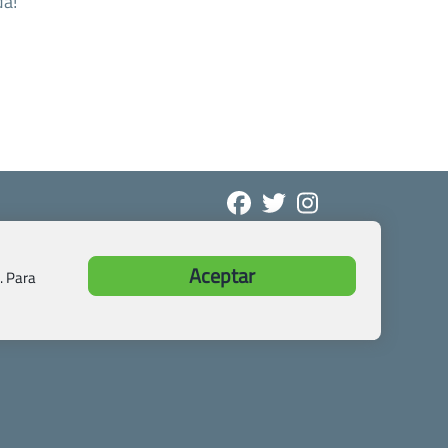
da!
Aceptar
. Para