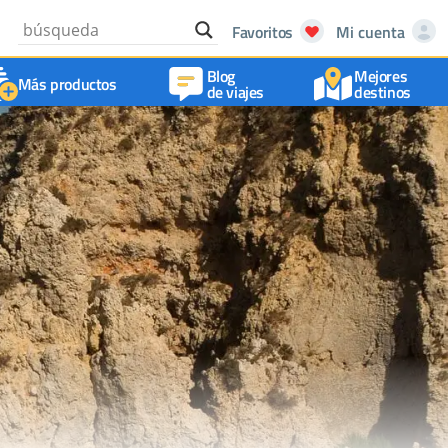
Favoritos
Mi cuenta
Blog
Mejores
Más productos
de viajes
destinos