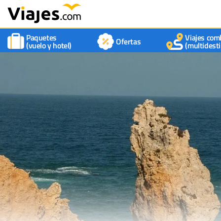
Paquetes
Viajes com
Ofertas
(vuelo y hotel)
(multidesti