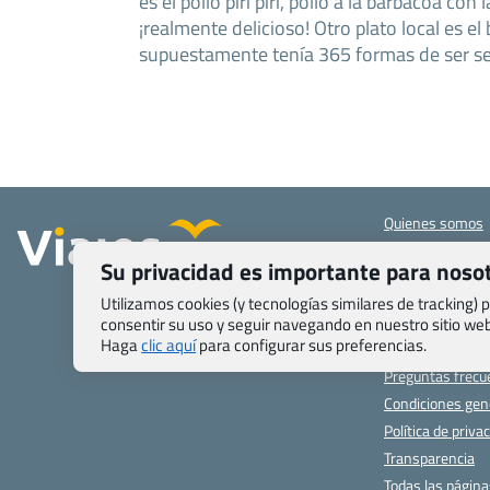
es el pollo piri piri, pollo a la barbacoa con 
¡realmente delicioso! Otro plato local es el
supuestamente tenía 365 formas de ser se
Quienes somos
Contacto
Su privacidad es importante para noso
Pasaporte, Visad
específicas
Utilizamos cookies (y tecnologías similares de tracking)
Blog de Viajes.c
consentir su uso y seguir navegando en nuestro sitio w
Haga
clic aquí
para configurar sus preferencias.
Registro de age
Preguntas frecu
Condiciones gen
Política de priva
Transparencia
Todas las págin