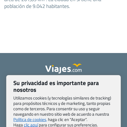
población de 9.042 habitantes.
Su privacidad es importante para
Quienes somos
Contacto
nosotros
Pasaporte, Visado, Salud y otras disposiciones específicas
Blog de Viajes.com
Registro de agencias
Utilizamos cookies (y tecnologías similares de tracking)
para propósitos técnicos y de marketing, tanto propias
Preguntas frecuentes
Condiciones generales
como de terceros. Para consentir su uso y seguir
Política de privacidad y cookies
Transparencia
navegando en nuestro sitio web de acuerdo a nuestra
Todas las páginas – sitemap
Política de cookies,
haga clic en "Aceptar".
Haga
clic aquí
para configurar sus preferencias.