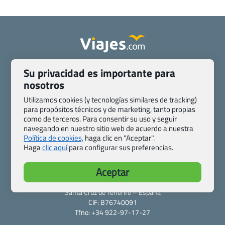
Quienes somos
Contacto
Su privacidad es importante para
Pasaporte, Visado, Salud y otras disposiciones específicas
nosotros
Blog de Viajes.com
Registro de agencias
Utilizamos cookies (y tecnologías similares de tracking)
Preguntas frecuentes
Condiciones generales
para propósitos técnicos y de marketing, tanto propias
Política de privacidad y cookies
Transparencia
como de terceros. Para consentir su uso y seguir
navegando en nuestro sitio web de acuerdo a nuestra
Todas las páginas – sitemap
Política de cookies,
haga clic en "Aceptar".
Haga
clic aquí
para configurar sus preferencias.
Viajes.com
Last Minute Express S.L.U.
Aceptar
c/ Drago, CC HLS, Local 13
38660 Miraverde – Adeje
Santa Cruz de Tenerife – España
CIF: B76740091
Tfno: +34 922-97-17-27