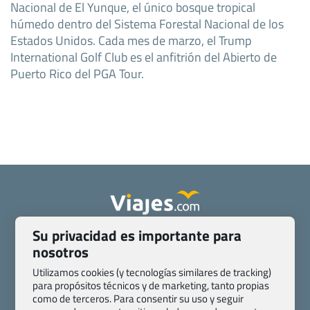
Nacional de El Yunque, el único bosque tropical
húmedo dentro del Sistema Forestal Nacional de los
Estados Unidos. Cada mes de marzo, el Trump
International Golf Club es el anfitrión del Abierto de
Puerto Rico del PGA Tour.
Su privacidad es importante para
Quienes somos
Contacto
nosotros
Pasaporte, Visado, Salud y otras disposiciones específicas
Blog de Viajes.com
Registro de agencias
Utilizamos cookies (y tecnologías similares de tracking)
para propósitos técnicos y de marketing, tanto propias
Preguntas frecuentes
Condiciones generales
como de terceros. Para consentir su uso y seguir
Política de privacidad y cookies
Transparencia