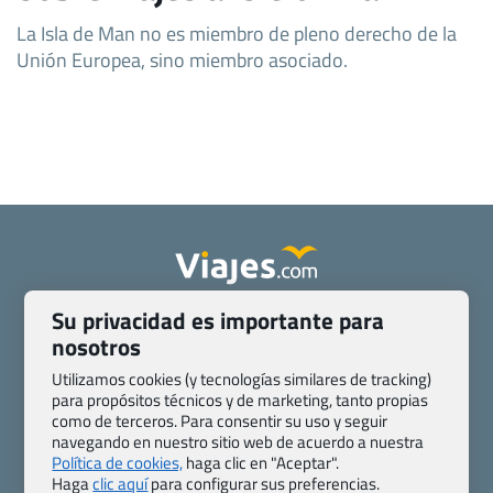
La Isla de Man no es miembro de pleno derecho de la
Unión Europea, sino miembro asociado.
Su privacidad es importante para
Quienes somos
Contacto
nosotros
Pasaporte, Visado, Salud y otras disposiciones específicas
Blog de Viajes.com
Registro de agencias
Utilizamos cookies (y tecnologías similares de tracking)
para propósitos técnicos y de marketing, tanto propias
Preguntas frecuentes
Condiciones generales
como de terceros. Para consentir su uso y seguir
Política de privacidad y cookies
Transparencia
navegando en nuestro sitio web de acuerdo a nuestra
Todas las páginas – sitemap
Política de cookies,
haga clic en "Aceptar".
Haga
clic aquí
para configurar sus preferencias.