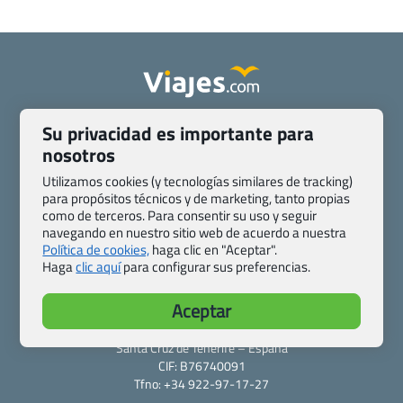
Quienes somos
Contacto
Su privacidad es importante para
Pasaporte, Visado, Salud y otras disposiciones específicas
nosotros
Blog de Viajes.com
Registro de agencias
Utilizamos cookies (y tecnologías similares de tracking)
Preguntas frecuentes
Condiciones generales
para propósitos técnicos y de marketing, tanto propias
Política de privacidad y cookies
Transparencia
como de terceros. Para consentir su uso y seguir
navegando en nuestro sitio web de acuerdo a nuestra
Todas las páginas – sitemap
Política de cookies,
haga clic en "Aceptar".
Haga
clic aquí
para configurar sus preferencias.
Viajes.com
Last Minute Express S.L.U.
Aceptar
c/ Drago, CC HLS, Local 13
38660 Miraverde – Adeje
Santa Cruz de Tenerife – España
CIF: B76740091
Tfno: +34 922-97-17-27