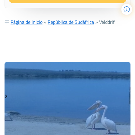
Página de inicio
»
República de Sudáfrica
»
Velddrif