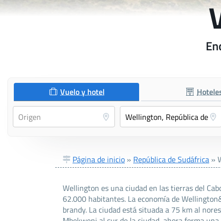
Enc
Vuelo y hotel
Hotele
Página de inicio
»
República de Sudáfrica
»
Wellington es una ciudad en las tierras del Ca
62.000 habitantes. La economía de Wellington&ap
brandy. La ciudad está situada a 75 km al norest
Mbekweni al sur de la ciudad, ahora forma una u