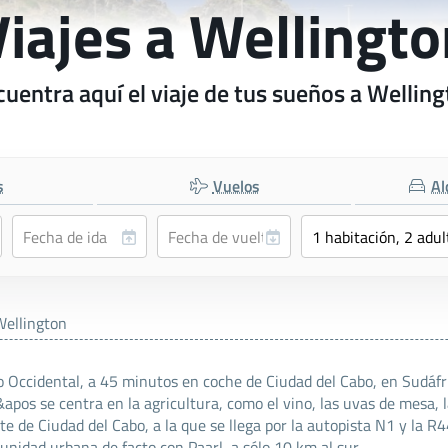
Viajes a Wellingto
uentra aquí el viaje de tus sueños a Wellin
s
Vuelos
Al
Wellington
bo Occidental, a 45 minutos en coche de Ciudad del Cabo, en Sudá
os se centra en la agricultura, como el vino, las uvas de mesa, l
e de Ciudad del Cabo, a la que se llega por la autopista N1 y la R4
nidad urbana de facto con Paarl, a sólo 10 km al sur.