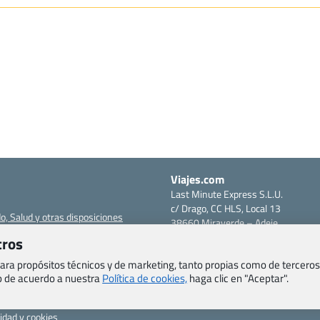
Viajes.com
Last Minute Express S.L.U.
c/ Drago, CC HLS, Local 13
o, Salud y otras disposiciones
38660 Miraverde – Adeje
Santa Cruz de Tenerife – España
tros
om
CIF: B76740091
ncias
 para propósitos técnicos y de marketing, tanto propias como de terceros
Tfno: +34 922-97-17-27
eb de acuerdo a nuestra
Política de cookies,
haga clic en "Aceptar".
entes
erales
cidad y cookies