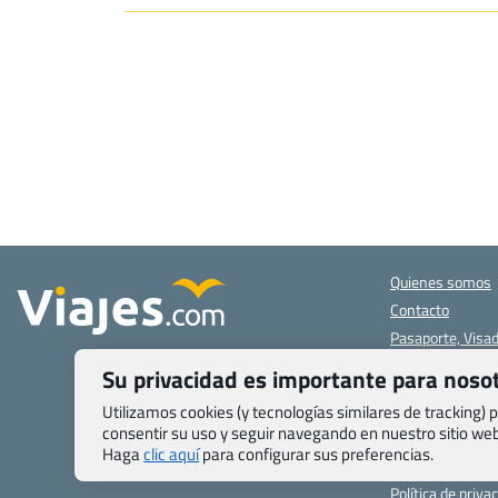
Quienes somos
Contacto
Pasaporte, Visad
específicas
Su privacidad es importante para noso
Blog de Viajes.c
Registro de age
Utilizamos cookies (y tecnologías similares de tracking)
consentir su uso y seguir navegando en nuestro sitio w
Preguntas frecu
Haga
clic aquí
para configurar sus preferencias.
Condiciones gen
Política de priva